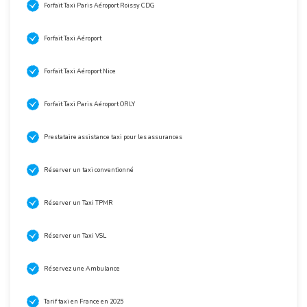
Forfait Taxi Paris Aéroport Roissy CDG
Forfait Taxi Aéroport
Forfait Taxi Aéroport Nice
Forfait Taxi Paris Aéroport ORLY
Prestataire assistance taxi pour les assurances
Réserver un taxi conventionné
Réserver un Taxi TPMR
Réserver un Taxi VSL
Réservez une Ambulance
Tarif taxi en France en 2025