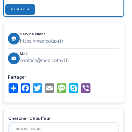
RÉSERVER
Service client
https://medicotaxi.fr
Mail
contact@medicotaxi.fr
Partager
Share
Facebook
Twitter
Email
Message
Skype
Viber
Chercher Chauffeur