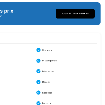
s prix
Appelez 09 88 29 01 98
ix
Ouangani
M tsangamouji
Mtsamboro
Bouéni
Dzaoudzi
Mayotte