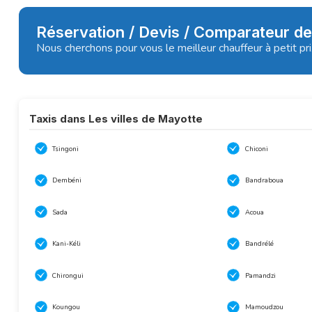
Réservation / Devis / Comparateur de
Nous cherchons pour vous le meilleur chauffeur à petit pr
Taxis dans Les villes de Mayotte
Tsingoni
Chiconi
Dembéni
Bandraboua
Sada
Acoua
Kani-Kéli
Bandrélé
Chirongui
Pamandzi
Koungou
Mamoudzou