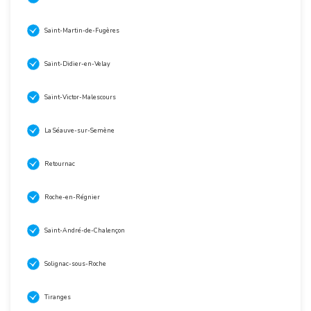
Saint-Martin-de-Fugères
Saint-Didier-en-Velay
Saint-Victor-Malescours
La Séauve-sur-Semène
Retournac
Roche-en-Régnier
Saint-André-de-Chalençon
Solignac-sous-Roche
Tiranges