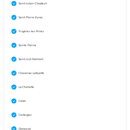
Saint-Julien-Chapteuil
Saint-Pierre-Eynac
Frugères-les-Mines
Sainte-Florine
Saint-Just-Malmont
Chavaniac-Lafayette
La Chomette
Collat
Couteuges
Domeyrat