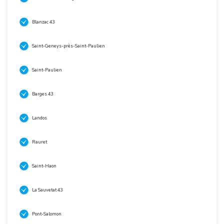
Blanzac 43
Saint-Geneys-près-Saint-Paulien
Saint-Paulien
Barges 43
Landos
Rauret
Saint-Haon
La Sauvetat 43
Pont-Salomon