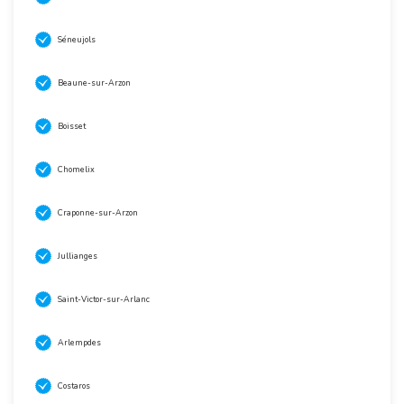
Séneujols
Beaune-sur-Arzon
Boisset
Chomelix
Craponne-sur-Arzon
Jullianges
Saint-Victor-sur-Arlanc
Arlempdes
Costaros