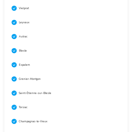
Vielprat
Leyvaux
Autrac
Blesle
Espalem
Grenier-Montgon
Saint-Étienne-sur-Blesle
Torsiac
Champagnac-le-Vieux