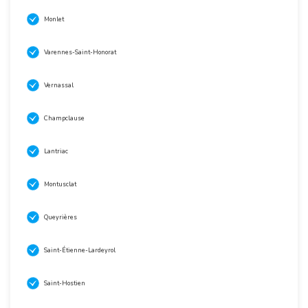
Monlet
Varennes-Saint-Honorat
Vernassal
Champclause
Lantriac
Montusclat
Queyrières
Saint-Étienne-Lardeyrol
Saint-Hostien