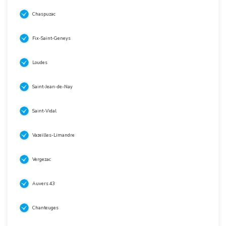
Chaspuzac
Fix-Saint-Geneys
Loudes
Saint-Jean-de-Nay
Saint-Vidal
Vazeilles-Limandre
Vergezac
Auvers 43
Chanteuges