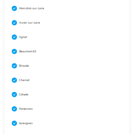
Monistrol-sur-Loire
Aurec-sur-Loire
Agnat
Beaumont 43
Brioude
Chaniat
Cohade
Fontannes
Javaugues