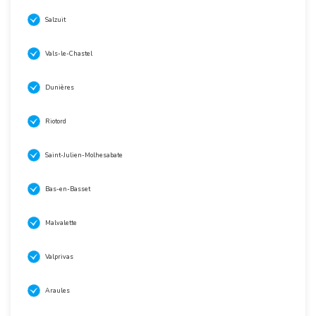
Salzuit
Vals-le-Chastel
Dunières
Riotord
Saint-Julien-Molhesabate
Bas-en-Basset
Malvalette
Valprivas
Araules