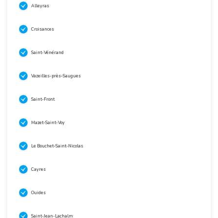
Alleyras
Croisances
Saint-Vénérand
Vazeilles-près-Saugues
Saint-Front
Mazet-Saint-Voy
Le Bouchet-Saint-Nicolas
Cayres
Ouides
Saint-Jean-Lachalm