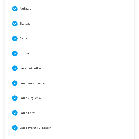
Aubazat
Blassac
Cerzat
Chilhac
Lavoûte-Chilhac
Saint-Austremoine
Saint-Cirgues 43
Saint-Ilpize
Saint-Privat-du-Dragon