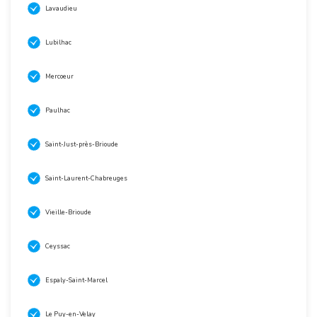
Lavaudieu
Lubilhac
Mercoeur
Paulhac
Saint-Just-près-Brioude
Saint-Laurent-Chabreuges
Vieille-Brioude
Ceyssac
Espaly-Saint-Marcel
Le Puy-en-Velay