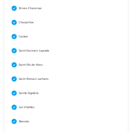
Brives-Charensac
Chaspinhac
Coubon
Saint-Germain-Laprade
Saint-Pal-de-Mons
Saint-Romain-Lachalm
Sainte-Sigolène
Les Villettes
Beauzac