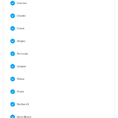
Charraix
Chastel
Cronce
Desges
Ferrussac
Langeac
Pébrac
Pinols
Reilhac 43
Saint-Bérain