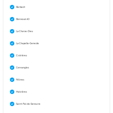
Berbezit
Bonneval 43
La Chaise-Dieu
La Chapelle-Geneste
Cistrières
Connangles
Félines
Malvières
Saint-Pal-de-Senouire