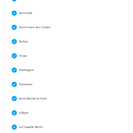
Saint-Eble
Saint-Julien-des-Chazes
Tailhac
Vissac
Montregard
Raucoules
Saint-Bonnet-le-Froid
Allègre
La Chapelle-Bertin