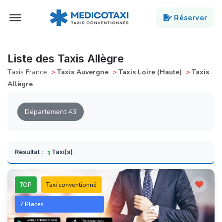
Ouvert Menu
Réserver
Liste des Taxis Allègre
Taxis France
>
Taxis Auvergne
>
Taxis Loire (Haute)
>
Taxis
Allègre
Département 43
Résultat :
Taxi(s)
1
TOP
Taxi conventionné
7 Places