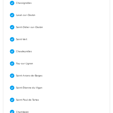
Chassignolles
Laval-sur-Doulon
Saint-Didier-sur-Doulon
Saint-Vert
Chaudeyrolles
Fay-sur-Lignon
Saint-Arcons-de-Barges
Saint-Étienne-du-Vigan
Saint-Paul-de-Tartas
Chambezon