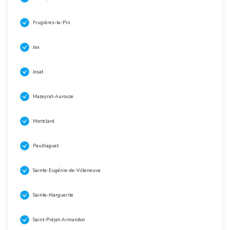
Frugières-le-Pin
Jax
Josat
Mazeyrat-Aurouze
Montclard
Paulhaguet
Sainte-Eugénie-de-Villeneuve
Sainte-Marguerite
Saint-Préjet-Armandon