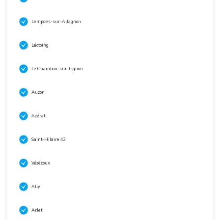
Lempdes-sur-Allagnon
Léotoing
Le Chambon-sur-Lignon
Auzon
Azérat
Saint-Hilaire 43
Vézézoux
Ally
Arlet