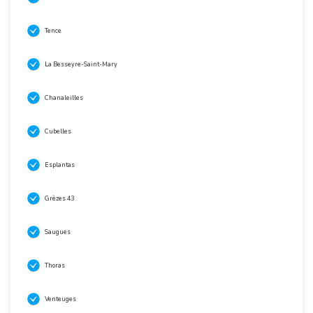
Tence
La Besseyre-Saint-Mary
Chanaleilles
Cubelles
Esplantas
Grèzes 43
Saugues
Thoras
Venteuges