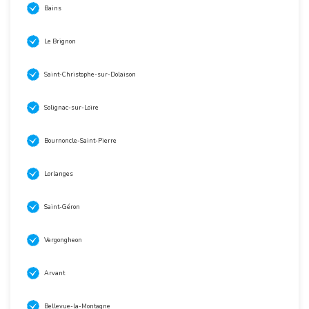
Bains
Le Brignon
Saint-Christophe-sur-Dolaison
Solignac-sur-Loire
Bournoncle-Saint-Pierre
Lorlanges
Saint-Géron
Vergongheon
Arvant
Bellevue-la-Montagne