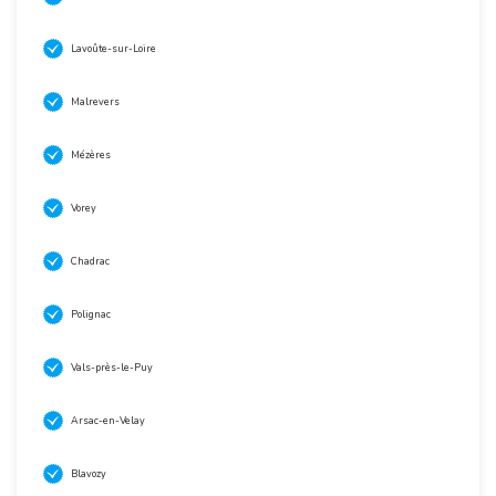
Lavoûte-sur-Loire
Malrevers
Mézères
Vorey
Chadrac
Polignac
Vals-près-le-Puy
Arsac-en-Velay
Blavozy