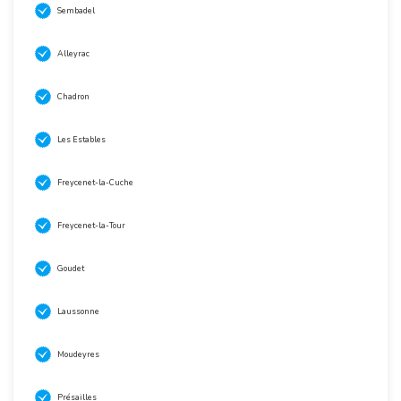
Sembadel
Alleyrac
Chadron
Les Estables
Freycenet-la-Cuche
Freycenet-la-Tour
Goudet
Laussonne
Moudeyres
Présailles