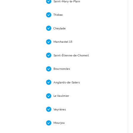
Saint-Mary-le-Plain
Thiézac
Cheylade
Marchastel 15
Saint-Étienne-de-Chomeil
Bournoncles
Anglards-de-Salers
Le Vaulmier
Veyrières
Mourjou