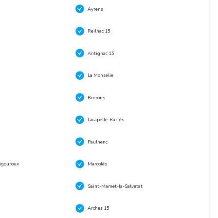
Ayrens
Reilhac 15
Antignac 15
La Monselie
Brezons
Lacapelle-Barrès
Paulhenc
igouroux
Marcolès
Saint-Mamet-la-Salvetat
Arches 15