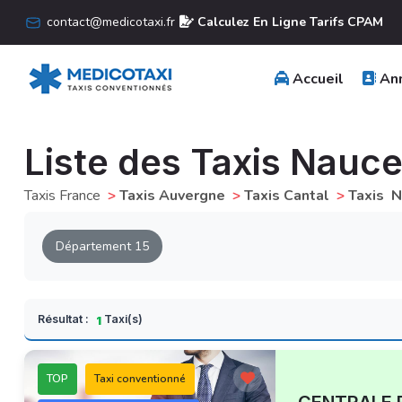
contact@medicotaxi.fr
Calculez En Ligne Tarifs CPAM
Accueil
Ann
Liste des Taxis Nauce
Taxis France
>
Taxis Auvergne
>
Taxis Cantal
>
Taxis N
Département 15
Résultat :
Taxi(s)
1
TOP
Taxi conventionné