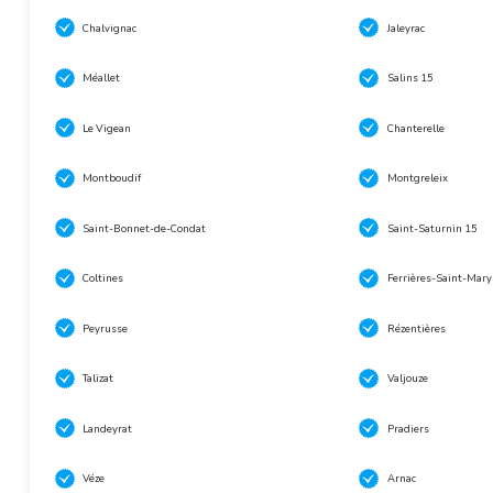
Chalvignac
Jaleyrac
Méallet
Salins 15
Le Vigean
Chanterelle
Montboudif
Montgreleix
Saint-Bonnet-de-Condat
Saint-Saturnin 15
Coltines
Ferrières-Saint-Mary
Peyrusse
Rézentières
Talizat
Valjouze
Landeyrat
Pradiers
Véze
Arnac