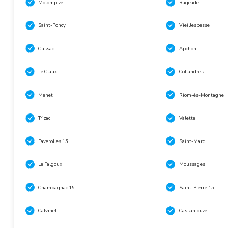
Molompize
Rageade
Saint-Poncy
Vieillespesse
Cussac
Apchon
Le Claux
Collandres
Menet
Riom-ès-Montagne
Trizac
Valette
Faverolles 15
Saint-Marc
Le Falgoux
Moussages
Champagnac 15
Saint-Pierre 15
Calvinet
Cassaniouze