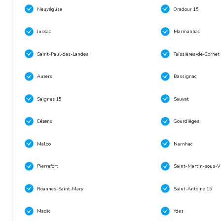
Neuvéglise
Oradour 15
Jussac
Marmanhac
Saint-Paul-des-Landes
Teissières-de-Cornet
Auzers
Bassignac
Saignes 15
Sauvat
Cézens
Gourdièges
Malbo
Narnhac
Pierrefort
Saint-Martin-sous-V
Roannes-Saint-Mary
Saint-Antoine 15
Madic
Ydes