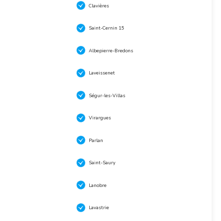
Clavières
Saint-Cernin 15
Albepierre-Bredons
Laveissenet
Ségur-les-Villas
Virargues
Parlan
Saint-Saury
Lanobre
Lavastrie