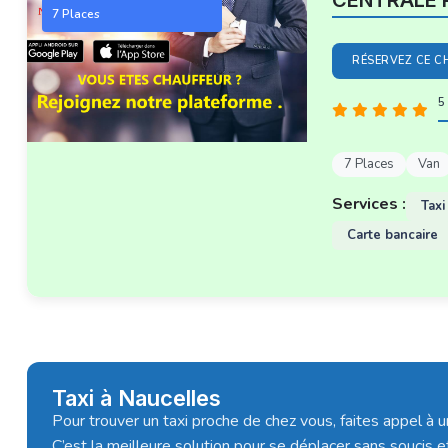
CENTRALE 
7 Places
RÉSERVEZ CE C
5 
7 Places
Van
Services :
Taxi
Carte bancaire
Taxi à Naucelles
Pour trouver un taxi proche de chez vous, faites appel à u
C’est la meilleure solution pour se déplacer sans soucis e