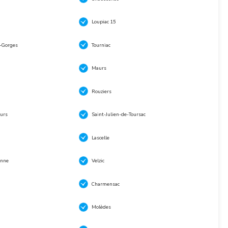
Loupiac 15
s-Gorges
Tourniac
Maurs
Rouziers
urs
Saint-Julien-de-Toursac
Lascelle
anne
Velzic
Charmensac
Molèdes