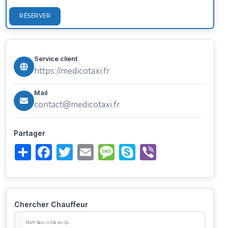
RÉSERVER
Service client
https://medicotaxi.fr
Mail
contact@medicotaxi.fr
Partager
Share
Facebook
Twitter
Email
Message
Skype
Viber
Chercher Chauffeur