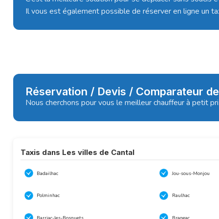
Il vous est également possible de réserver en ligne un ta
Réservation / Devis / Comparateur de
Nous cherchons pour vous le meilleur chauffeur à petit pr
Taxis dans Les villes de Cantal
Badailhac
Jou-sous-Monjou
Polminhac
Raulhac
Barriac-les-Bosquets
Brageac