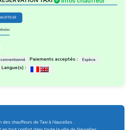
RESERVATION TAXI
Infos chauffeur
HAUFFEUR
étoiles
Paiements acceptés :
 conventionné
Espèce
Langue(s) :
n des chauffeurs de Taxi à Naucelles .
t en tout confort dans toute la ville de Naucelles.