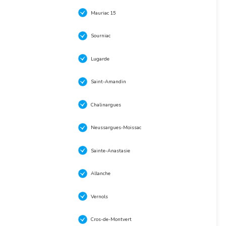
Mauriac 15
Sourniac
Lugarde
Saint-Amandin
Chalinargues
Neussargues-Moissac
Sainte-Anastasie
Allanche
Vernols
Cros-de-Montvert