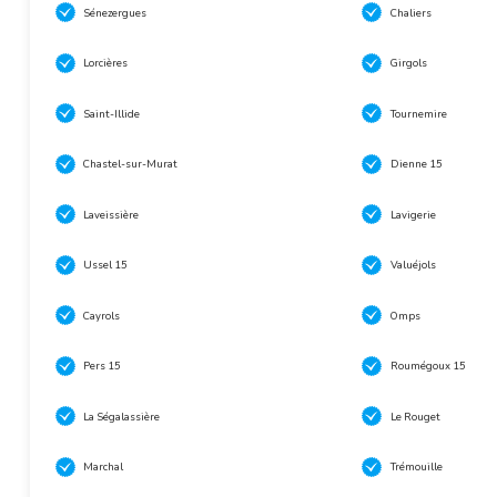
Sénezergues
Chaliers
Lorcières
Girgols
Saint-Illide
Tournemire
Chastel-sur-Murat
Dienne 15
Laveissière
Lavigerie
Ussel 15
Valuéjols
Cayrols
Omps
Pers 15
Roumégoux 15
La Ségalassière
Le Rouget
Marchal
Trémouille