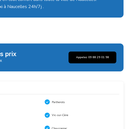
xi à Naucelles 24h/7j .
s prix
Appelez 09 88 29 01 98
ix
Pailherols
Vic-sur-Cère
Chaussenac