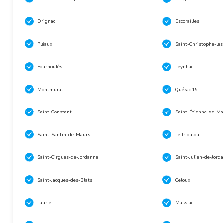
Drignac
Escorailles
Pléaux
Saint-Christophe-le
Fournoulès
Leynhac
Montmurat
Quézac 15
Saint-Constant
Saint-Étienne-de-Ma
Saint-Santin-de-Maurs
Le Trioulou
Saint-Cirgues-de-Jordanne
Saint-Julien-de-Jord
Saint-Jacques-des-Blats
Celoux
Laurie
Massiac