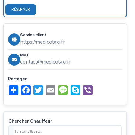
RÉSERVER
Service client
https://medicotaxi.fr
Mail
contact@medicotaxi.fr
Partager
Share
Facebook
Twitter
Email
Message
Skype
Viber
Chercher Chauffeur