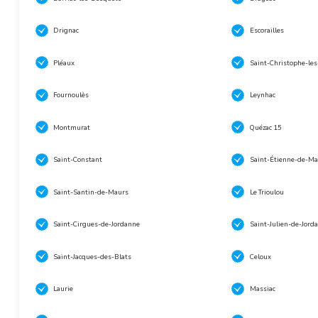
Drignac
Escorailles
Pléaux
Saint-Christophe-le
Fournoulès
Leynhac
Montmurat
Quézac 15
Saint-Constant
Saint-Étienne-de-Ma
Saint-Santin-de-Maurs
Le Trioulou
Saint-Cirgues-de-Jordanne
Saint-Julien-de-Jord
Saint-Jacques-des-Blats
Celoux
Laurie
Massiac