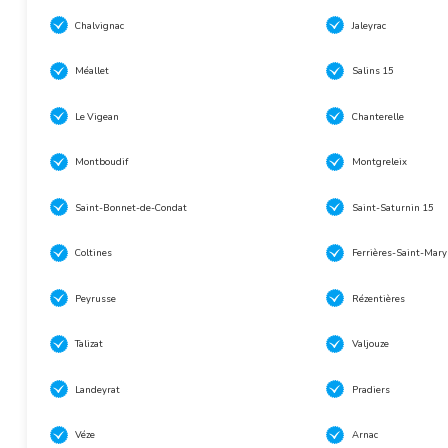
Chalvignac
Jaleyrac
Méallet
Salins 15
Le Vigean
Chanterelle
Montboudif
Montgreleix
Saint-Bonnet-de-Condat
Saint-Saturnin 15
Coltines
Ferrières-Saint-Mary
Peyrusse
Rézentières
Talizat
Valjouze
Landeyrat
Pradiers
Véze
Arnac