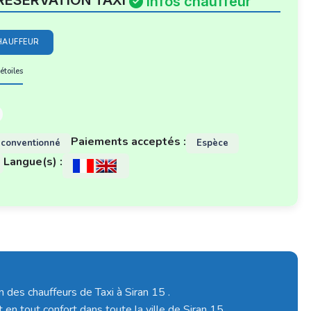
RESERVATION TAXI
Infos chauffeur
HAUFFEUR
étoiles
Paiements acceptés :
 conventionné
Espèce
Langue(s) :
n des chauffeurs de Taxi à Siran 15 .
 en tout confort dans toute la ville de Siran 15.