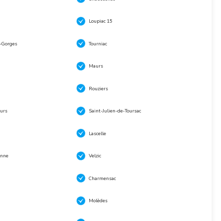
Loupiac 15
s-Gorges
Tourniac
Maurs
Rouziers
urs
Saint-Julien-de-Toursac
Lascelle
anne
Velzic
Charmensac
Molèdes