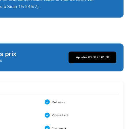
i à Siran 15 24h/7j .
s prix
Appelez 09 88 29 01 98
ix
Pailherols
Vic-sur-Cère
Chaussenac