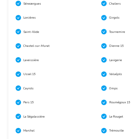
Sénezergues
Chaliers
Lorcières
Girgols
Saint-Illide
Tournemire
Chastel-sur-Murat
Dienne 15
Laveissière
Lavigerie
Ussel 15
Valuéjols
Cayrols
Omps
Pers 15
Roumégoux 15
La Ségalassière
Le Rouget
Marchal
Trémouille