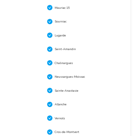
Mauriac 15
Sourniac
Lugarde
Saint-Amandin
Chalinargues
Neussargues-Moissac
Sainte-Anastasie
Allanche
Vernols
Cros-de-Montvert