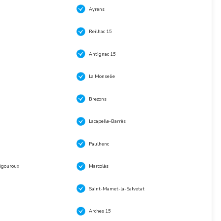
Ayrens
Reilhac 15
Antignac 15
La Monselie
Brezons
Lacapelle-Barrès
Paulhenc
igouroux
Marcolès
Saint-Mamet-la-Salvetat
Arches 15