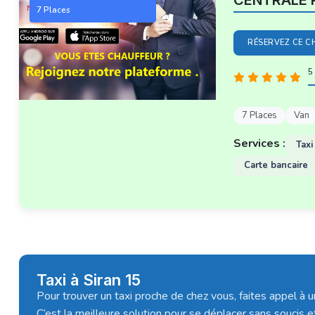
CENTRALE 
7 Places
RÉSERVEZ CE C
5 
7 Places
Van
Services :
Taxi
Carte bancaire
Taxi à Siran 15
Pour trouver un taxi proche de chez vous, faites appel à u
C’est la meilleure solution pour se déplacer sans soucis et