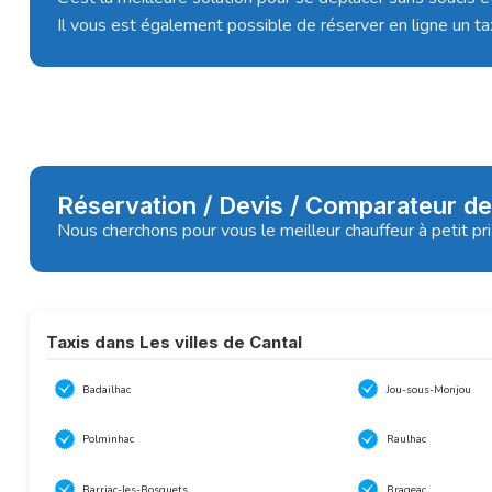
Il vous est également possible de réserver en ligne un tax
Réservation / Devis / Comparateur de
Nous cherchons pour vous le meilleur chauffeur à petit pr
Taxis dans Les villes de Cantal
Badailhac
Jou-sous-Monjou
Polminhac
Raulhac
Barriac-les-Bosquets
Brageac