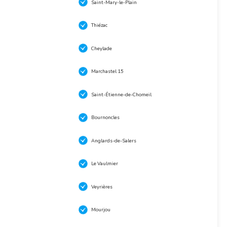
Saint-Mary-le-Plain
Thiézac
Cheylade
Marchastel 15
Saint-Étienne-de-Chomeil
Bournoncles
Anglards-de-Salers
Le Vaulmier
Veyrières
Mourjou