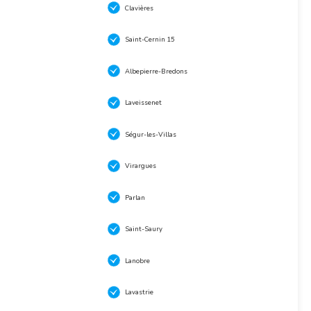
Clavières
Saint-Cernin 15
Albepierre-Bredons
Laveissenet
Ségur-les-Villas
Virargues
Parlan
Saint-Saury
Lanobre
Lavastrie