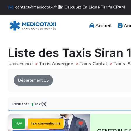
contact@medicotaxi.fr
Calculez En Ligne Tarifs CPAM
Accueil
Ann
Liste des Taxis Siran 
Taxis France
>
Taxis Auvergne
>
Taxis Cantal
>
Taxis S
Département 15
Résultat :
Taxi(s)
1
TOP
Taxi conventionné