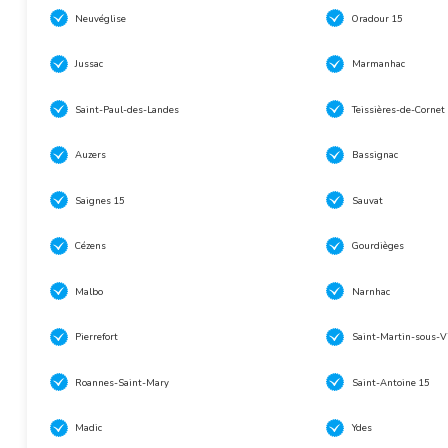
Neuvéglise
Oradour 15
Jussac
Marmanhac
Saint-Paul-des-Landes
Teissières-de-Cornet
Auzers
Bassignac
Saignes 15
Sauvat
Cézens
Gourdièges
Malbo
Narnhac
Pierrefort
Saint-Martin-sous-V
Roannes-Saint-Mary
Saint-Antoine 15
Madic
Ydes