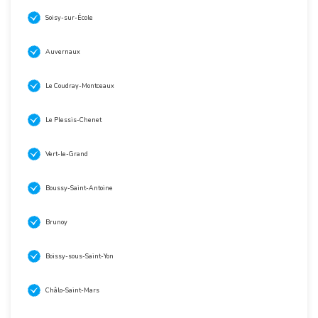
Soisy-sur-École
Auvernaux
Le Coudray-Montceaux
Le Plessis-Chenet
Vert-le-Grand
Boussy-Saint-Antoine
Brunoy
Boissy-sous-Saint-Yon
Châlo-Saint-Mars