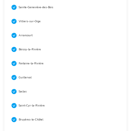
Sainte-Geneviève-des-Bois
Villiers-sur-Orge
Arrancourt
Boissy-la-Rivière
Fontaine-la-Rivière
Guillerval
Saclas
Saint-Cyr-la-Rivière
Bruyères-le-Châtel