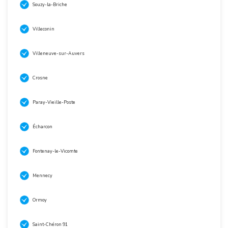
Souzy-la-Briche
Villeconin
Villeneuve-sur-Auvers
Crosne
Paray-Vieille-Poste
Écharcon
Fontenay-le-Vicomte
Mennecy
Ormoy
Saint-Chéron 91