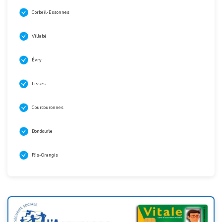
Corbeil-Essonnes
Villabé
Évry
Lisses
Courcouronnes
Bondoufle
Ris-Orangis