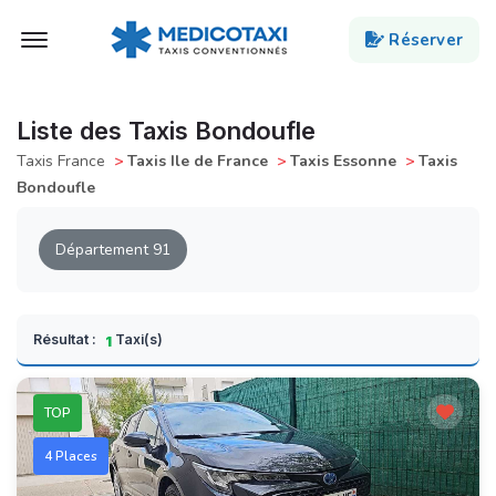
Ouvert Menu
Réserver
Liste des Taxis Bondoufle
Taxis France
>
Taxis Ile de France
>
Taxis Essonne
>
Taxis
Bondoufle
Département 91
Résultat :
Taxi(s)
1
TOP
4 Places