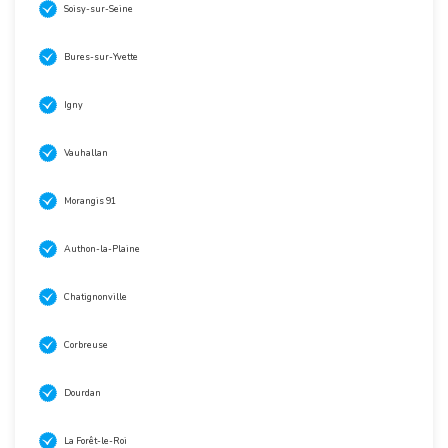
Soisy-sur-Seine
Bures-sur-Yvette
Igny
Vauhallan
Morangis 91
Authon-la-Plaine
Chatignonville
Corbreuse
Dourdan
La Forêt-le-Roi