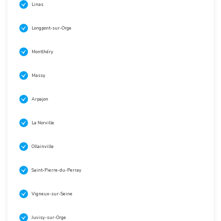
Linas
Longpont-sur-Orge
Montlhéry
Massy
Arpajon
La Norville
Ollainville
Saint-Pierre-du-Perray
Vigneux-sur-Seine
Juvisy-sur-Orge