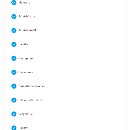
Mérobert
Saint-Hilaire
Saint-Vrain 91
Itteville
Champcueil
Chevannes
Nainville-les-Roches
Chalou-Moulineux
Congerville
Pussay