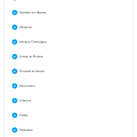
Marolles-en-Beauce
Mespuits
Morigny-Champigny
Ormoy-la-Rivière
Puiselet-le-Marais
Roinvilliers
Villejust
Fretay
Palaiseau