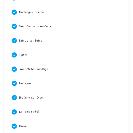
Morsang-sur-Seine
Saint-Germain-lès-Corbeil
Saintry-sur-Seine
Tigery
Saint-Michel-sur-Orge
Montgeron
Brétigny-sur-Orge
Le Plessis-Pâté
Draveil