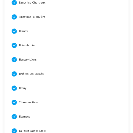
Saulx-les-Chartreux
Abbéville-la-Rivière
Blandy
Bois-Herpin
Boutervilliers
Brières-les-Scellés
Brouy
Champmotteux
Étampes
La Forêt-Sainte-Croix