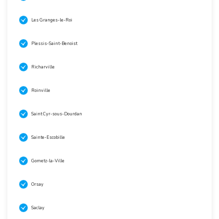
Les Granges-le-Roi
Plessis-Saint-Benoist
Richarville
Roinville
Saint Cyr-sous-Dourdan
Sainte-Escobille
Gometz-la-Ville
Orsay
Saclay