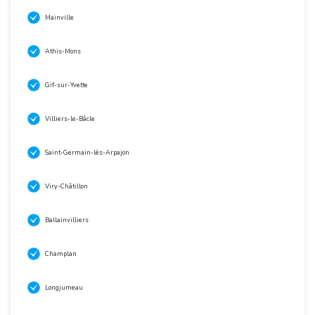
Mainville
Athis-Mons
Gif-sur-Yvette
Villiers-le-Bâcle
Saint-Germain-lès-Arpajon
Viry-Châtillon
Ballainvilliers
Champlan
Longjumeau