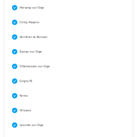
Morsang-sur-Orge
Chilly-Mazarin
Verrières-le-Buisson
Épinay-sur-Orge
Villemoisson-sur-Orge
Grigny 91
Yerres
Wissous
Leuville-sur-Orge