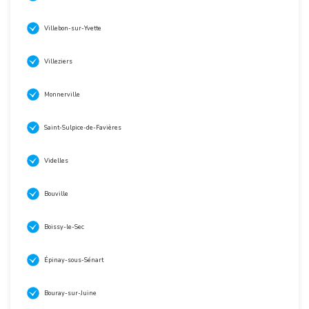
Villebon-sur-Yvette
Villeziers
Monnerville
Saint-Sulpice-de-Favières
Videlles
Bouville
Boissy-le-Sec
Épinay-sous-Sénart
Bouray-sur-Juine