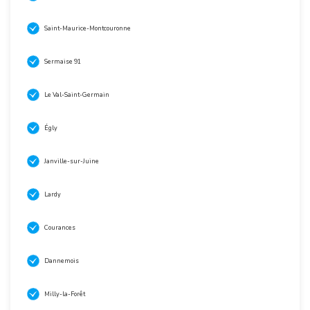
Saint-Maurice-Montcouronne
Sermaise 91
Le Val-Saint-Germain
Égly
Janville-sur-Juine
Lardy
Courances
Dannemois
Milly-la-Forêt