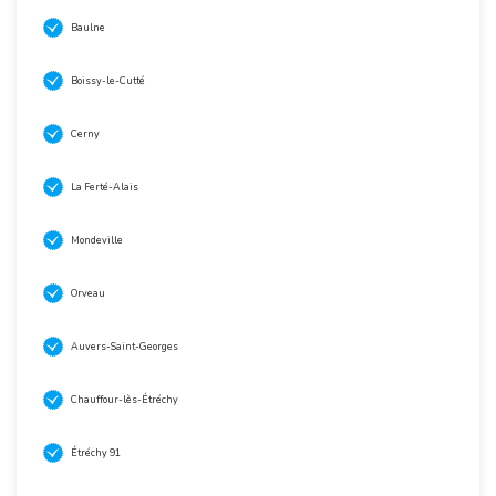
Baulne
Boissy-le-Cutté
Cerny
La Ferté-Alais
Mondeville
Orveau
Auvers-Saint-Georges
Chauffour-lès-Étréchy
Étréchy 91