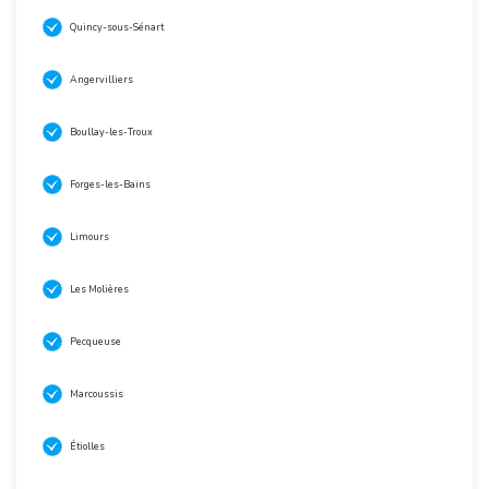
Quincy-sous-Sénart
Angervilliers
Boullay-les-Troux
Forges-les-Bains
Limours
Les Molières
Pecqueuse
Marcoussis
Étiolles