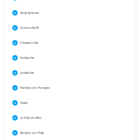
Vaugrigneuse
Avrainville 91
Cheptainville
Guibeville
Leudeville
Marolles-en-Hurepoix
Nozay
La Ville-du-Bois
Savigny-sur-Orge