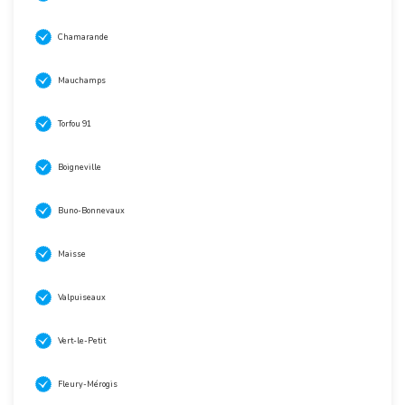
Chamarande
Mauchamps
Torfou 91
Boigneville
Buno-Bonnevaux
Maisse
Valpuiseaux
Vert-le-Petit
Fleury-Mérogis