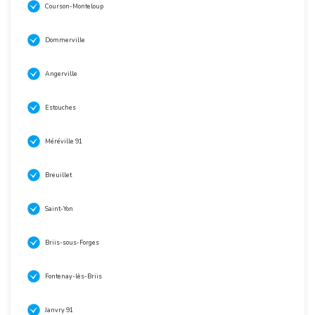
Courson-Monteloup
Dommerville
Angerville
Estouches
Méréville 91
Breuillet
Saint-Yon
Briis-sous-Forges
Fontenay-lès-Briis
Janvry 91