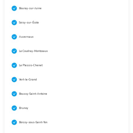
Bouray-sur-Juine
Soisy-sur-École
Auvernaux
Le Coudray-Montceaux
Le Plessis-Chenet
Vert-le-Grand
Boussy-Saint-Antoine
Brunoy
Boissy-sous-Saint-Yon