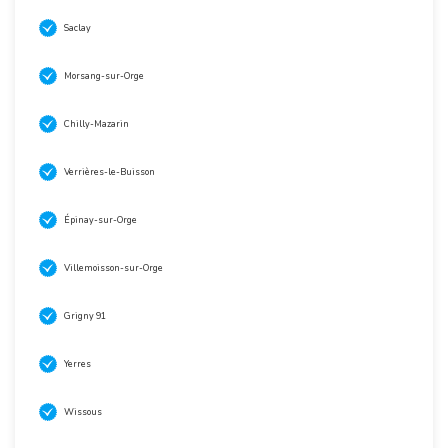
Saclay
Morsang-sur-Orge
Chilly-Mazarin
Verrières-le-Buisson
Épinay-sur-Orge
Villemoisson-sur-Orge
Grigny 91
Yerres
Wissous