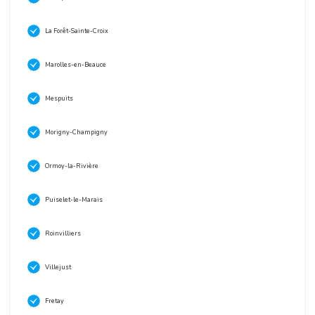
La Forêt-Sainte-Croix
Marolles-en-Beauce
Mespuits
Morigny-Champigny
Ormoy-la-Rivière
Puiselet-le-Marais
Roinvilliers
Villejust
Fretay