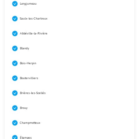
Longjumeau
Saulx-les-Chartreux
Abbéville-la-Rivière
Blandy
Bois-Herpin
Boutervilliers
Brières-les-Scellés
Brouy
Champmotteux
Étampes