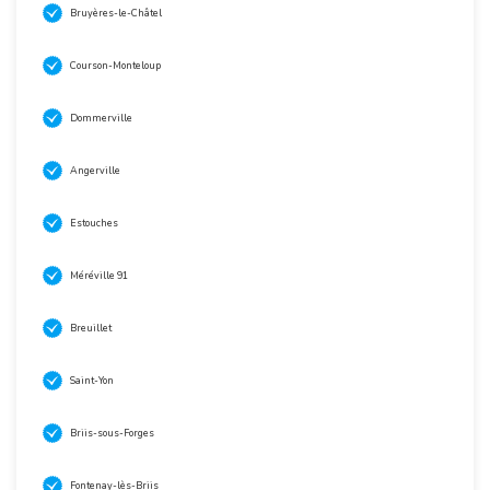
Bruyères-le-Châtel
Courson-Monteloup
Dommerville
Angerville
Estouches
Méréville 91
Breuillet
Saint-Yon
Briis-sous-Forges
Fontenay-lès-Briis