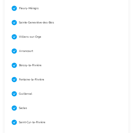
Fleury-Mérogis
Sainte-Geneviève-des-Bois
Villiers-sur-Orge
Arrancourt
Boissy-la-Rivière
Fontaine-la-Rivière
Guillerval
Saclas
Saint-Cyr-la-Rivière