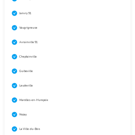
Janvry 91
Vaugrigneuse
Avrainville 91
Cheptainville
Guibeville
Leudeville
Marolles-en-Hurepoix
Nozay
La Ville-du-Bois