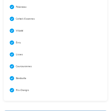
Palaiseau
Corbeil-Essonnes
Villabé
Évry
Lisses
Courcouronnes
Bondoufle
Ris-Orangis