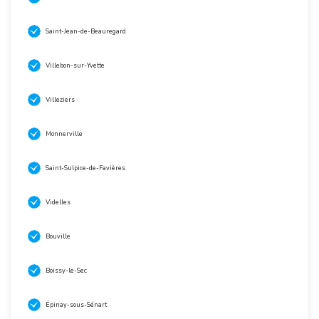
Saint-Jean-de-Beauregard
Villebon-sur-Yvette
Villeziers
Monnerville
Saint-Sulpice-de-Favières
Videlles
Bouville
Boissy-le-Sec
Épinay-sous-Sénart