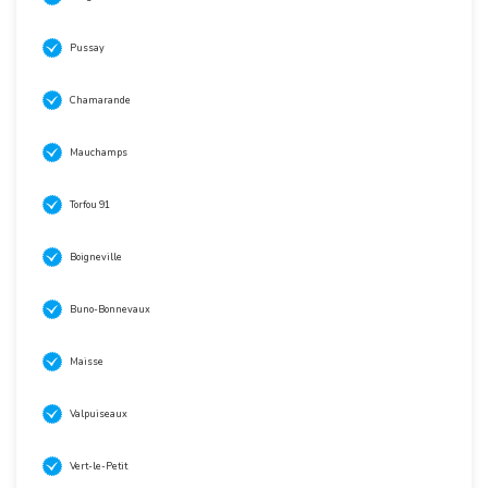
Pussay
Chamarande
Mauchamps
Torfou 91
Boigneville
Buno-Bonnevaux
Maisse
Valpuiseaux
Vert-le-Petit