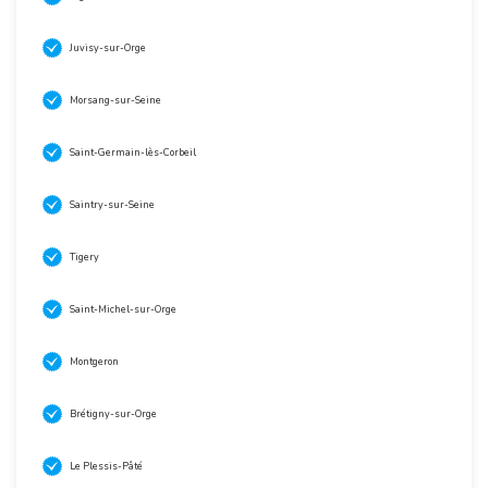
Juvisy-sur-Orge
Morsang-sur-Seine
Saint-Germain-lès-Corbeil
Saintry-sur-Seine
Tigery
Saint-Michel-sur-Orge
Montgeron
Brétigny-sur-Orge
Le Plessis-Pâté