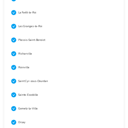
La Forêt-le-Roi
Les Granges-le-Roi
Plessis-Saint-Benoist
Richarville
Roinville
Saint Cyr-sous-Dourdan
Sainte-Escobille
Gometz-la-Ville
Orsay