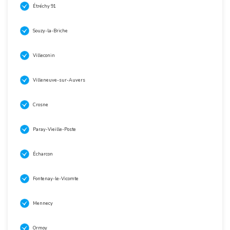
Étréchy 91
Souzy-la-Briche
Villeconin
Villeneuve-sur-Auvers
Crosne
Paray-Vieille-Poste
Écharcon
Fontenay-le-Vicomte
Mennecy
Ormoy