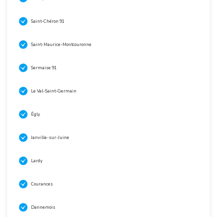
Saint-Chéron 91
Saint-Maurice-Montcouronne
Sermaise 91
Le Val-Saint-Germain
Égly
Janville-sur-Juine
Lardy
Courances
Dannemois