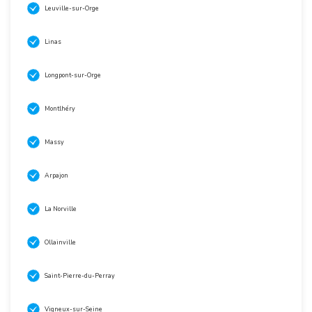
Leuville-sur-Orge
Linas
Longpont-sur-Orge
Montlhéry
Massy
Arpajon
La Norville
Ollainville
Saint-Pierre-du-Perray
Vigneux-sur-Seine