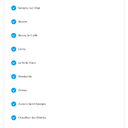
Savigny-sur-Orge
Baulne
Boissy-le-Cutté
Cerny
La Ferté-Alais
Mondeville
Orveau
Auvers-Saint-Georges
Chauffour-lès-Étréchy