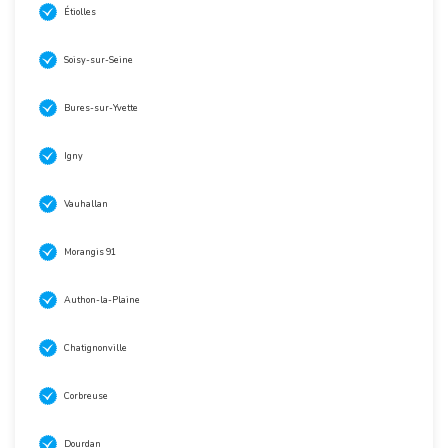
Étiolles
Soisy-sur-Seine
Bures-sur-Yvette
Igny
Vauhallan
Morangis 91
Authon-la-Plaine
Chatignonville
Corbreuse
Dourdan