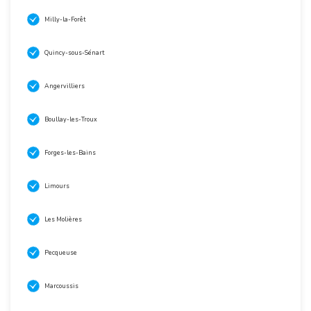
Milly-la-Forêt
Quincy-sous-Sénart
Angervilliers
Boullay-les-Troux
Forges-les-Bains
Limours
Les Molières
Pecqueuse
Marcoussis