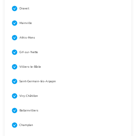
Draveil
Mainville
Athis-Mons
Gif-sur-Yvette
Villiers-le-Bâcle
Saint-Germain-lès-Arpajon
Viry-Châtillon
Ballainvilliers
Champlan