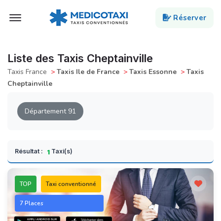
Ouvert Menu
Réserver
Liste des Taxis Cheptainville
Taxis France
>
Taxis Ile de France
>
Taxis Essonne
>
Taxis
Cheptainville
Département 91
Résultat :
Taxi(s)
1
TOP
Taxi conventionné
7 Places