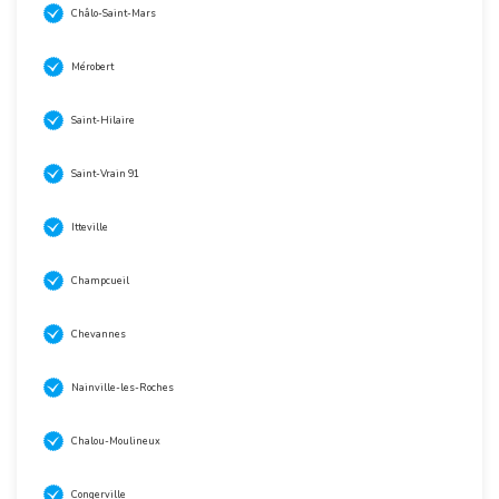
Châlo-Saint-Mars
Mérobert
Saint-Hilaire
Saint-Vrain 91
Itteville
Champcueil
Chevannes
Nainville-les-Roches
Chalou-Moulineux
Congerville