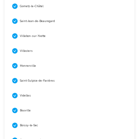
Gometz-le-Châtel
Saint-Jean-de-Beauregard
Villebon-sur-Yvette
Villeziers
Monnerville
Saint-Sulpice-de-Favières
Videlles
Bouville
Boissy-le-Sec