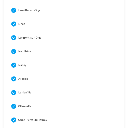
Leuville-sur-Orge
Linas
Longpont-sur-Orge
Montlhéry
Massy
Arpajon
La Norville
Ollainville
Saint-Pierre-du-Perray