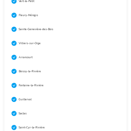
Vert-le-Petit
Fleury-Mérogis
Sainte-Geneviève-des-Bois
Villiers-sur-Orge
Arrancourt
Boissy-la-Rivière
Fontaine-la-Rivière
Guillerval
Saclas
Saint-Cyr-la-Rivière