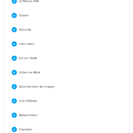
Le Plessis-Pâté
Draveil
Mainville
Athis-Mons
Gif-sur-Yvette
Villiers-le-Bâcle
Saint-Germain-lès-Arpajon
Viry-Châtillon
Ballainvilliers
Champlan