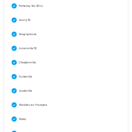
Fontenay-lès-Briis
Janvry 91
Vaugrigneuse
Avrainville 91
Cheptainville
Guibeville
Leudeville
Marolles-en-Hurepoix
Nozay