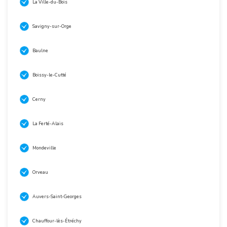
La Ville-du-Bois
Savigny-sur-Orge
Baulne
Boissy-le-Cutté
Cerny
La Ferté-Alais
Mondeville
Orveau
Auvers-Saint-Georges
Chauffour-lès-Étréchy