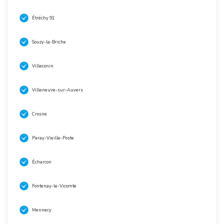
Étréchy 91
Souzy-la-Briche
Villeconin
Villeneuve-sur-Auvers
Crosne
Paray-Vieille-Poste
Écharcon
Fontenay-le-Vicomte
Mennecy