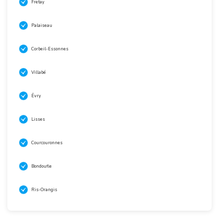
Fretay
Palaiseau
Corbeil-Essonnes
Villabé
Évry
Lisses
Courcouronnes
Bondoufle
Ris-Orangis