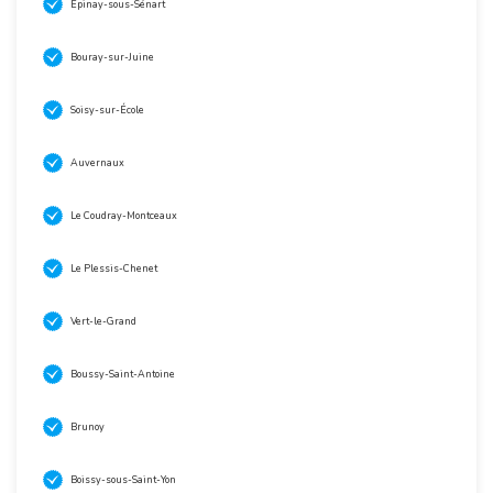
Épinay-sous-Sénart
Bouray-sur-Juine
Soisy-sur-École
Auvernaux
Le Coudray-Montceaux
Le Plessis-Chenet
Vert-le-Grand
Boussy-Saint-Antoine
Brunoy
Boissy-sous-Saint-Yon