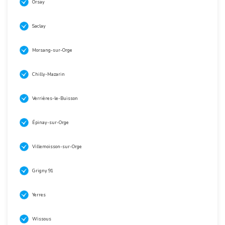
Orsay
Saclay
Morsang-sur-Orge
Chilly-Mazarin
Verrières-le-Buisson
Épinay-sur-Orge
Villemoisson-sur-Orge
Grigny 91
Yerres
Wissous