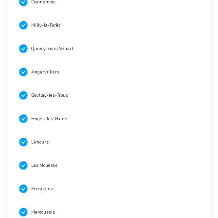
Dannemois
Milly-la-Forêt
Quincy-sous-Sénart
Angervilliers
Boullay-les-Troux
Forges-les-Bains
Limours
Les Molières
Pecqueuse
Marcoussis