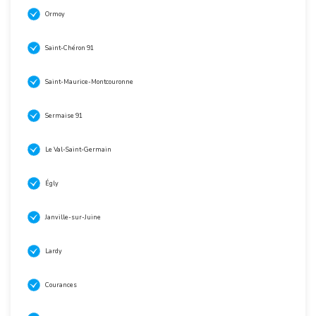
Ormoy
Saint-Chéron 91
Saint-Maurice-Montcouronne
Sermaise 91
Le Val-Saint-Germain
Égly
Janville-sur-Juine
Lardy
Courances