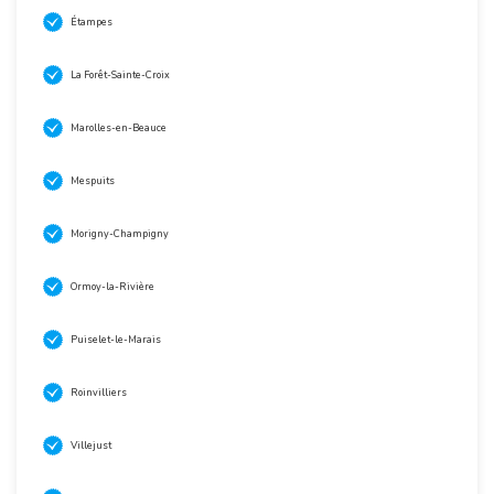
Étampes
La Forêt-Sainte-Croix
Marolles-en-Beauce
Mespuits
Morigny-Champigny
Ormoy-la-Rivière
Puiselet-le-Marais
Roinvilliers
Villejust