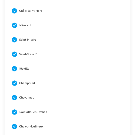
Châlo-Saint-Mars
Mérobert
Saint-Hilaire
Saint-Vrain 91
Itteville
Champcueil
Chevannes
Nainville-les-Roches
Chalou-Moulineux