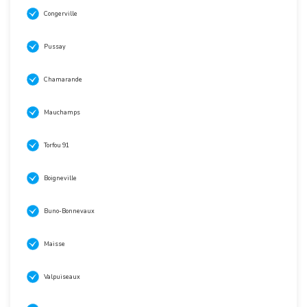
Congerville
Pussay
Chamarande
Mauchamps
Torfou 91
Boigneville
Buno-Bonnevaux
Maisse
Valpuiseaux