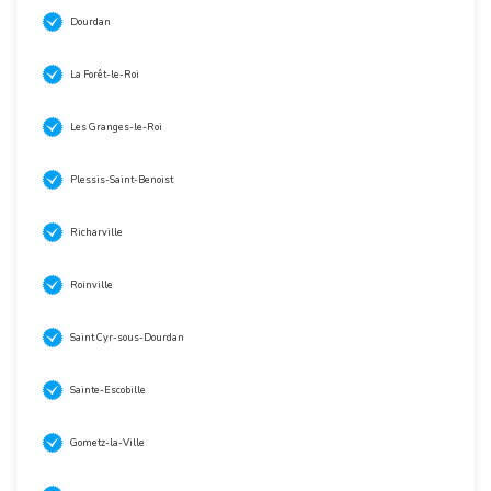
Dourdan
La Forêt-le-Roi
Les Granges-le-Roi
Plessis-Saint-Benoist
Richarville
Roinville
Saint Cyr-sous-Dourdan
Sainte-Escobille
Gometz-la-Ville