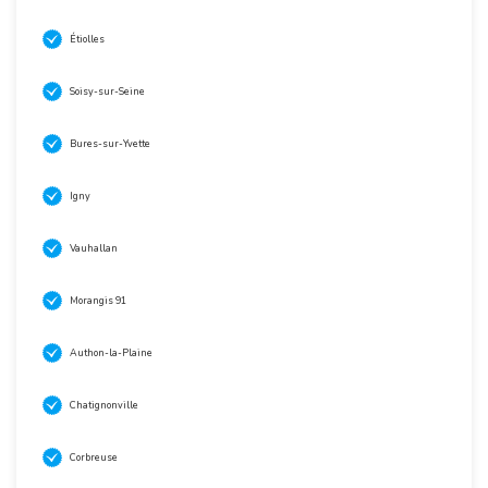
Étiolles
Soisy-sur-Seine
Bures-sur-Yvette
Igny
Vauhallan
Morangis 91
Authon-la-Plaine
Chatignonville
Corbreuse