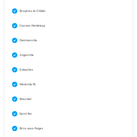
Bruyères-le-Châtel
Courson-Monteloup
Dommerville
Angerville
Estouches
Méréville 91
Breuillet
Saint-Yon
Briis-sous-Forges