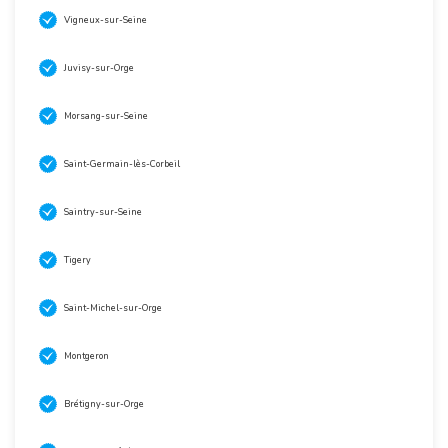
Vigneux-sur-Seine
Juvisy-sur-Orge
Morsang-sur-Seine
Saint-Germain-lès-Corbeil
Saintry-sur-Seine
Tigery
Saint-Michel-sur-Orge
Montgeron
Brétigny-sur-Orge