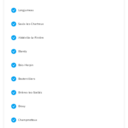
Longjumeau
Saulx-les-Chartreux
Abbéville-la-Rivière
Blandy
Bois-Herpin
Boutervilliers
Brières-les-Scellés
Brouy
Champmotteux