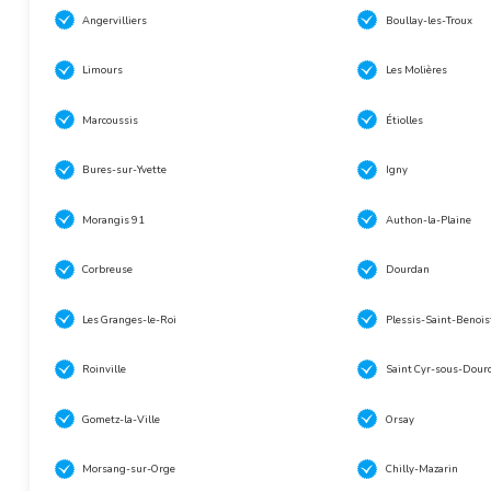
Angervilliers
Boullay-les-Troux
Limours
Les Molières
Marcoussis
Étiolles
Bures-sur-Yvette
Igny
Morangis 91
Authon-la-Plaine
Corbreuse
Dourdan
Les Granges-le-Roi
Plessis-Saint-Benois
Roinville
Saint Cyr-sous-Dour
Gometz-la-Ville
Orsay
Morsang-sur-Orge
Chilly-Mazarin