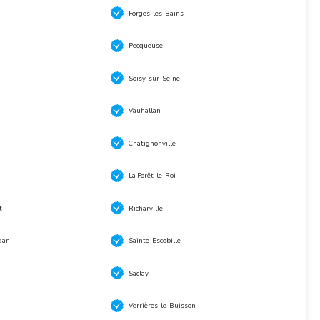
Forges-les-Bains
Pecqueuse
Soisy-sur-Seine
Vauhallan
Chatignonville
La Forêt-le-Roi
t
Richarville
dan
Sainte-Escobille
Saclay
Verrières-le-Buisson