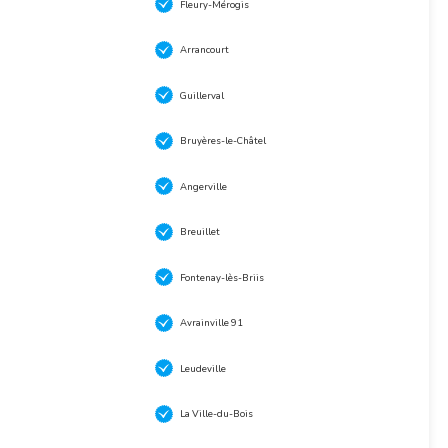
Fleury-Mérogis
Arrancourt
Guillerval
Bruyères-le-Châtel
Angerville
Breuillet
Fontenay-lès-Briis
Avrainville 91
Leudeville
La Ville-du-Bois