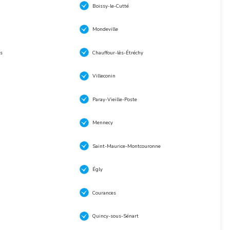
Boissy-le-Cutté
Mondeville
s
Chauffour-lès-Étréchy
Villeconin
Paray-Vieille-Poste
Mennecy
Saint-Maurice-Montcouronne
n
Égly
Courances
Quincy-sous-Sénart