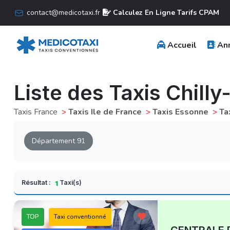
contact@medicotaxi.fr
Calculez En Ligne Tarifs CPAM
Accueil
Ann
Liste des Taxis Chill
Taxis France
>
Taxis Ile de France
>
Taxis Essonne
>
Ta
Département 91
Résultat :
Taxi(s)
1
TOP
Taxi conventionné