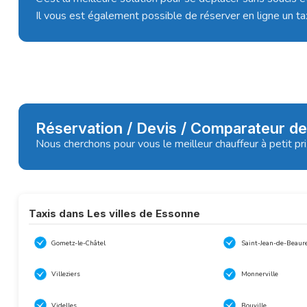
Il vous est également possible de réserver en ligne un tax
Réservation / Devis / Comparateur de
Nous cherchons pour vous le meilleur chauffeur à petit pr
Taxis dans Les villes de Essonne
Gometz-le-Châtel
Saint-Jean-de-Beaur
Villeziers
Monnerville
Videlles
Bouville