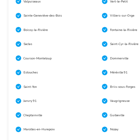
Valpuiseaux
Vert-le-Petit
Sainte-Geneviève-des-Bois
Villiers-sur-Orge
Boissy-la-Rivière
Fontaine-la-Rivière
Saclas
Saint-Cyr-la-Rivière
Courson-Monteloup
Dommerville
Estouches
Méréville 91
Saint-Yon
Briis-sous-Forges
Janvry 91
Vaugrigneuse
Cheptainville
Guibeville
Marolles-en-Hurepoix
Nozay