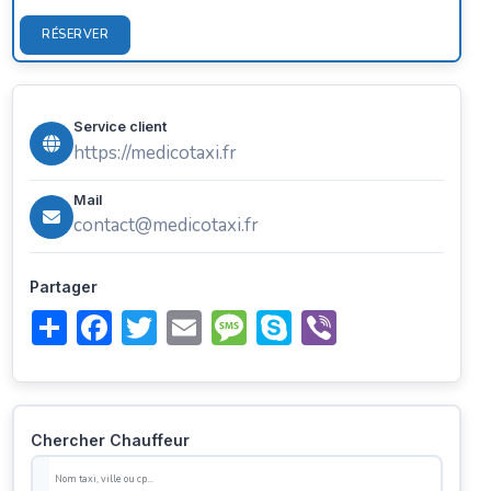
RÉSERVER
Service client
https://medicotaxi.fr
Mail
contact@medicotaxi.fr
Partager
Share
Facebook
Twitter
Email
Message
Skype
Viber
Chercher Chauffeur