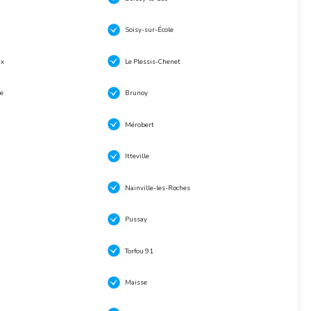
Soisy-sur-École
ux
Le Plessis-Chenet
e
Brunoy
Mérobert
Itteville
Nainville-les-Roches
Pussay
Torfou 91
Maisse