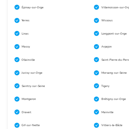
Épinay-sur-Orge
Villemoisson-sur-Or
Yerres
Wissous
Linas
Longpont-sur-Orge
Massy
Arpajon
Ollainville
Saint-Pierre-du-Perr
Juvisy-sur-Orge
Morsang-sur-Seine
Saintry-sur-Seine
Tigery
Montgeron
Brétigny-sur-Orge
Draveil
Mainville
Gif-sur-Yvette
Villiers-le-Bâcle