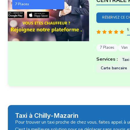
CENTRALE 
7 Places
RÉSERVEZ CE C
5 
7 Places
Van
Services :
Taxi
Carte bancaire
Taxi à Chilly-Mazarin
Pour trouver un taxi proche de chez vous, faites appel à u
C’est la meilleure solution pour se déplacer sans soucis et