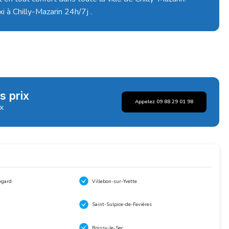
i à Chilly-Mazarin 24h/7j .
s prix
Appelez 09 88 29 01 98
ix
egard
Villebon-sur-Yvette
Saint-Sulpice-de-Favières
Boissy-le-Sec