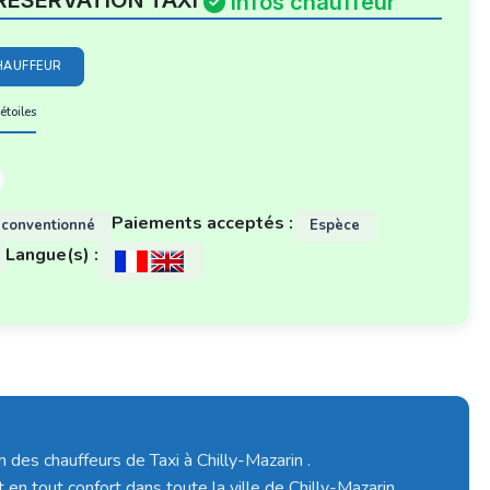
RESERVATION TAXI
Infos chauffeur
HAUFFEUR
étoiles
Paiements acceptés :
 conventionné
Espèce
Langue(s) :
n des chauffeurs de Taxi à Chilly-Mazarin .
 en tout confort dans toute la ville de Chilly-Mazarin.