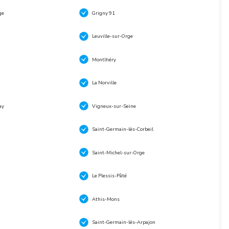
ge
Grigny 91
Leuville-sur-Orge
Montlhéry
La Norville
ay
Vigneux-sur-Seine
Saint-Germain-lès-Corbeil
Saint-Michel-sur-Orge
Le Plessis-Pâté
Athis-Mons
Saint-Germain-lès-Arpajon