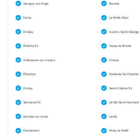
Savigny-sur-Orge
Baulne
Cerny
La Ferté-Alais
Orveau
Auvers-Saint-George
Étréchy 91
Souzy-la-Briche
Villeneuve-sur-Auvers
Crosne
Écharcon
Fontenay-le-Vicomte
Ormoy
Saint-Chéron 91
Sermaise 91
Le Val-Saint-Germai
Janville-sur-Juine
Lardy
Dannemois
Milly-la-Forêt