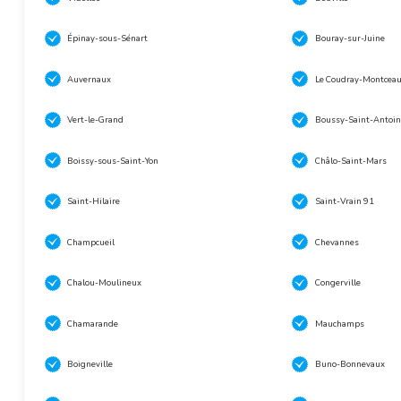
Épinay-sous-Sénart
Bouray-sur-Juine
Auvernaux
Le Coudray-Montcea
Vert-le-Grand
Boussy-Saint-Antoin
Boissy-sous-Saint-Yon
Châlo-Saint-Mars
Saint-Hilaire
Saint-Vrain 91
Champcueil
Chevannes
Chalou-Moulineux
Congerville
Chamarande
Mauchamps
Boigneville
Buno-Bonnevaux