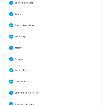
Leuville-sur-Orge
Linas
Longpont-sur-Orge
Montlhéry
Massy
Arpajon
La Norville
Ollainville
Saint-Pierre-du-Perray
Vigneux-sur-Seine