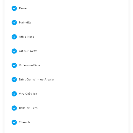
Draveil
Mainville
Athis-Mons
Gif-sur-Yvette
Villiers-le-Bâcle
Saint-Germain-lès-Arpajon
Viry-Châtillon
Ballainvilliers
Champlan