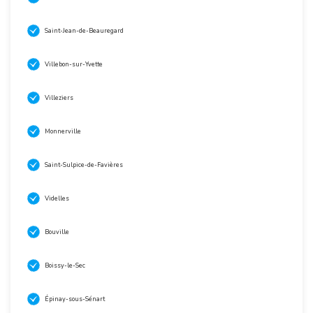
Saint-Jean-de-Beauregard
Villebon-sur-Yvette
Villeziers
Monnerville
Saint-Sulpice-de-Favières
Videlles
Bouville
Boissy-le-Sec
Épinay-sous-Sénart