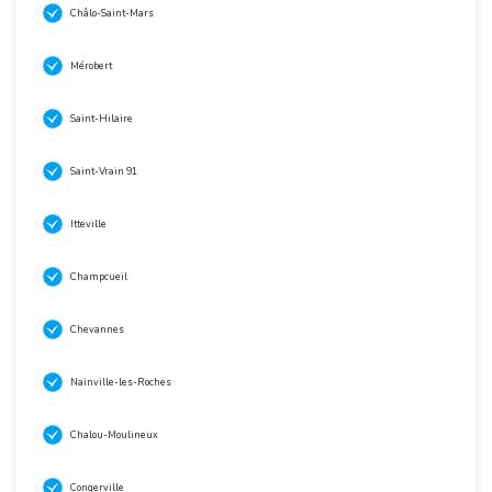
Châlo-Saint-Mars
Mérobert
Saint-Hilaire
Saint-Vrain 91
Itteville
Champcueil
Chevannes
Nainville-les-Roches
Chalou-Moulineux
Congerville