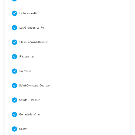
La Forêt-le-Roi
Les Granges-le-Roi
Plessis-Saint-Benoist
Richarville
Roinville
Saint Cyr-sous-Dourdan
Sainte-Escobille
Gometz-la-Ville
Orsay