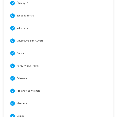
Étréchy 91
Souzy-la-Briche
Villeconin
Villeneuve-sur-Auvers
Crosne
Paray-Vieille-Poste
Écharcon
Fontenay-le-Vicomte
Mennecy
Ormoy