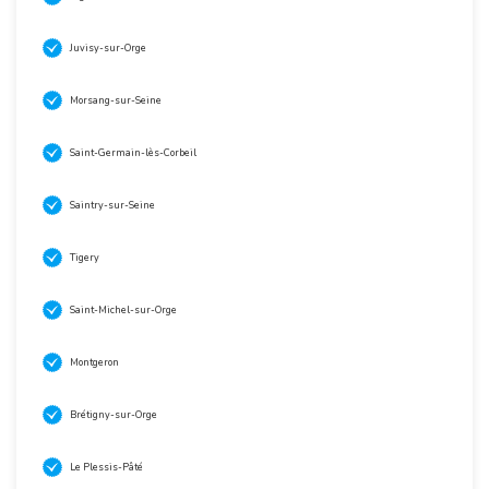
Juvisy-sur-Orge
Morsang-sur-Seine
Saint-Germain-lès-Corbeil
Saintry-sur-Seine
Tigery
Saint-Michel-sur-Orge
Montgeron
Brétigny-sur-Orge
Le Plessis-Pâté