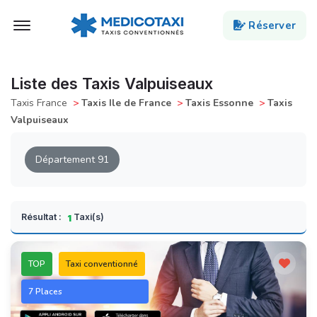
Ouvert Menu
Réserver
Liste des Taxis Valpuiseaux
Taxis France
>
Taxis Ile de France
>
Taxis Essonne
>
Taxis
Valpuiseaux
Département 91
Résultat :
Taxi(s)
1
TOP
Taxi conventionné
7 Places