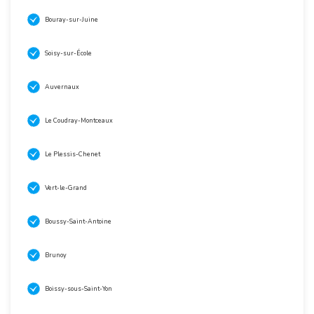
Bouray-sur-Juine
Soisy-sur-École
Auvernaux
Le Coudray-Montceaux
Le Plessis-Chenet
Vert-le-Grand
Boussy-Saint-Antoine
Brunoy
Boissy-sous-Saint-Yon