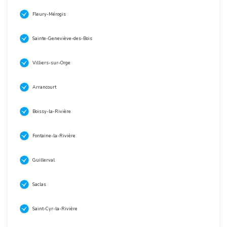
Fleury-Mérogis
Sainte-Geneviève-des-Bois
Villiers-sur-Orge
Arrancourt
Boissy-la-Rivière
Fontaine-la-Rivière
Guillerval
Saclas
Saint-Cyr-la-Rivière