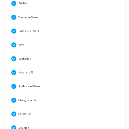
Étiolles
Soisy-sur-Seine
Bures-sur-Yvette
Igny
Vauhallan
Morangis 91
Authon-la-Plaine
Chatignonville
Corbreuse
Dourdan