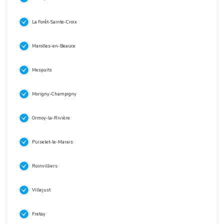
La Forêt-Sainte-Croix
Marolles-en-Beauce
Mespuits
Morigny-Champigny
Ormoy-la-Rivière
Puiselet-le-Marais
Roinvilliers
Villejust
Fretay