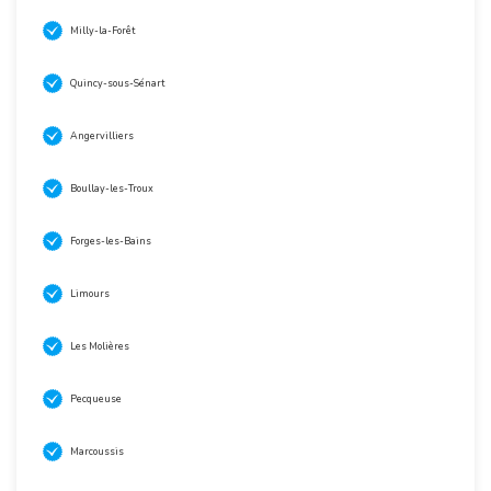
Milly-la-Forêt
Quincy-sous-Sénart
Angervilliers
Boullay-les-Troux
Forges-les-Bains
Limours
Les Molières
Pecqueuse
Marcoussis