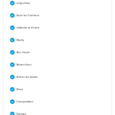
Longjumeau
Saulx-les-Chartreux
Abbéville-la-Rivière
Blandy
Bois-Herpin
Boutervilliers
Brières-les-Scellés
Brouy
Champmotteux
Étampes