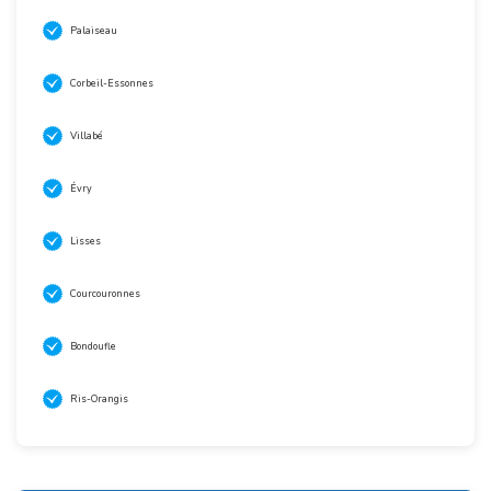
Palaiseau
Corbeil-Essonnes
Villabé
Évry
Lisses
Courcouronnes
Bondoufle
Ris-Orangis