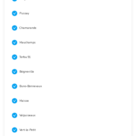
Pussay
Chamarande
Mauchamps
Torfou 91
Boigneville
Buno-Bonnevaux
Maisse
Valpuiseaux
Vert-le-Petit