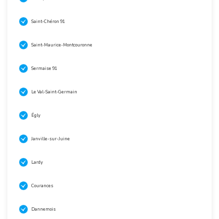
Saint-Chéron 91
Saint-Maurice-Montcouronne
Sermaise 91
Le Val-Saint-Germain
Égly
Janville-sur-Juine
Lardy
Courances
Dannemois