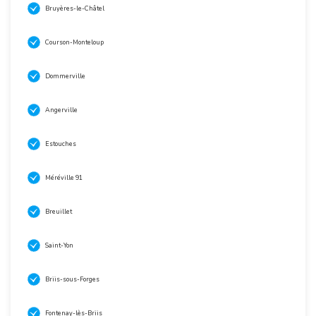
Bruyères-le-Châtel
Courson-Monteloup
Dommerville
Angerville
Estouches
Méréville 91
Breuillet
Saint-Yon
Briis-sous-Forges
Fontenay-lès-Briis