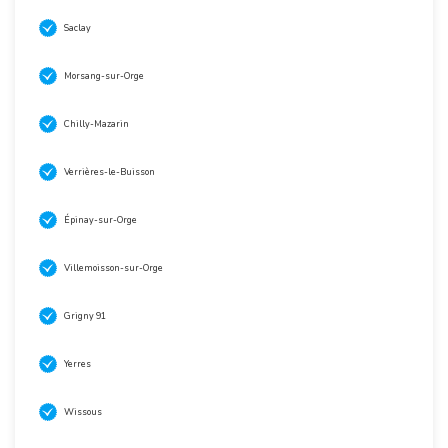
Saclay
Morsang-sur-Orge
Chilly-Mazarin
Verrières-le-Buisson
Épinay-sur-Orge
Villemoisson-sur-Orge
Grigny 91
Yerres
Wissous