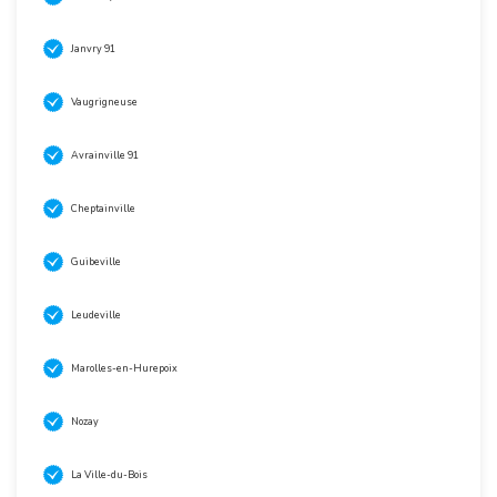
Janvry 91
Vaugrigneuse
Avrainville 91
Cheptainville
Guibeville
Leudeville
Marolles-en-Hurepoix
Nozay
La Ville-du-Bois