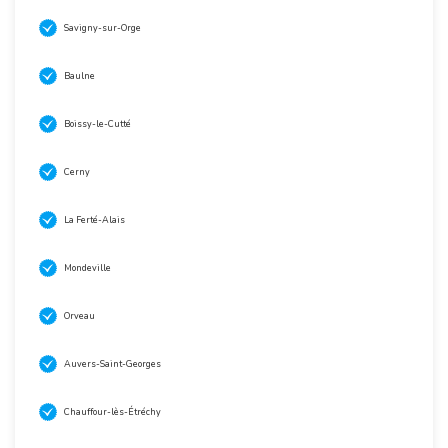
Savigny-sur-Orge
Baulne
Boissy-le-Cutté
Cerny
La Ferté-Alais
Mondeville
Orveau
Auvers-Saint-Georges
Chauffour-lès-Étréchy