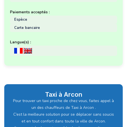
Paiements acceptés :
Espèce
Carte bancaire
Langue(s) :
Taxi à Arcon
Pour trouver un taxi proche de chez vous, faites appel à
un des chauffeurs de Taxi à Arcon .
C’est la meilleure solution pour se déplacer sans soucis
et en tout confort dans toute la ville de Arcon.