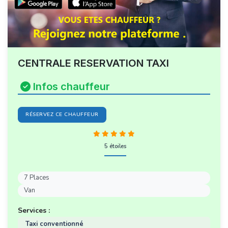
CENTRALE RESERVATION TAXI
Infos chauffeur
RÉSERVEZ CE CHAUFFEUR
5 étoiles
7 Places
Van
Services :
Taxi conventionné