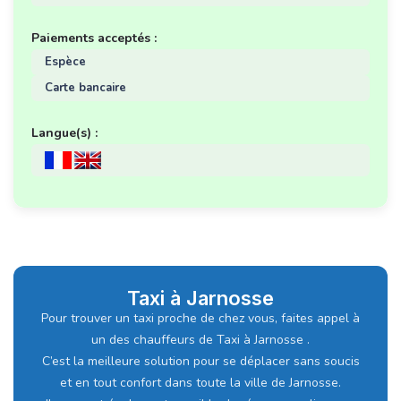
Paiements acceptés :
Espèce
Carte bancaire
Langue(s) :
Taxi à Jarnosse
Pour trouver un taxi proche de chez vous, faites appel à
un des chauffeurs de Taxi à Jarnosse .
C’est la meilleure solution pour se déplacer sans soucis
et en tout confort dans toute la ville de Jarnosse.