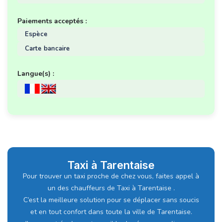
Paiements acceptés :
Espèce
Carte bancaire
Langue(s) :
Taxi à Tarentaise
Pour trouver un taxi proche de chez vous, faites appel à
un des chauffeurs de Taxi à Tarentaise .
C’est la meilleure solution pour se déplacer sans soucis
et en tout confort dans toute la ville de Tarentaise.