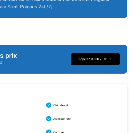
xi à Saint-Polgues 24h/7j .
s prix
Appelez 09 88 29 01 98
ix
Châtelneuf
Jeansagnière
Combre