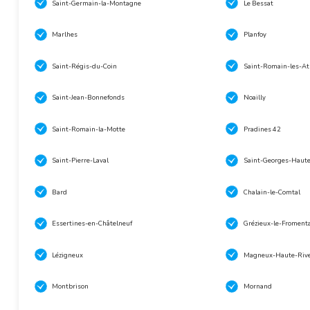
Saint-Germain-la-Montagne
Le Bessat
Marlhes
Planfoy
Saint-Régis-du-Coin
Saint-Romain-les-A
Saint-Jean-Bonnefonds
Noailly
Saint-Romain-la-Motte
Pradines 42
Saint-Pierre-Laval
Saint-Georges-Haute
Bard
Chalain-le-Comtal
Essertines-en-Châtelneuf
Grézieux-le-Fromenta
Lézigneux
Magneux-Haute-Riv
Montbrison
Mornand