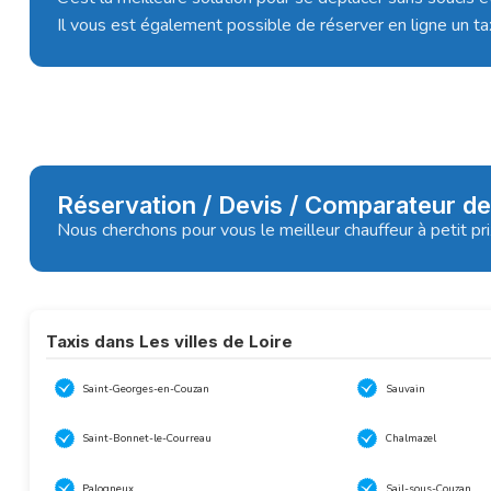
Il vous est également possible de réserver en ligne un ta
Réservation / Devis / Comparateur de
Nous cherchons pour vous le meilleur chauffeur à petit pr
Taxis dans Les villes de Loire
Saint-Georges-en-Couzan
Sauvain
Saint-Bonnet-le-Courreau
Chalmazel
Palogneux
Sail-sous-Couzan