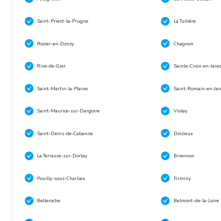
Saint-Priest-la-Prugne
La Tuilière
Rozier-en-Donzy
Chagnon
Rive-de-Gier
Sainte-Croix-en-Jarez
Saint-Martin-la-Plaine
Saint-Romain-en-Jar
Saint-Maurice-sur-Dargoire
Violay
Saint-Denis-de-Cabanne
Doizieux
La Terrasse-sur-Dorlay
Briennon
Pouilly-sous-Charlieu
Firminy
Belleroche
Belmont-de-la-Loire