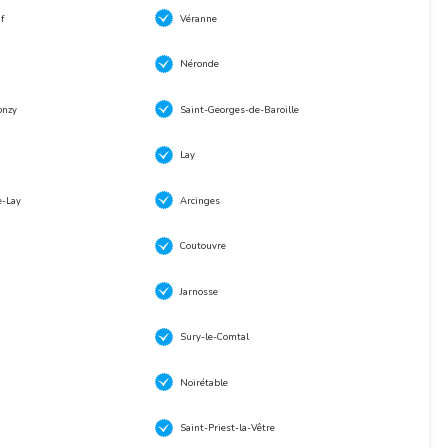
f
Véranne
Néronde
onzy
Saint-Georges-de-Baroille
Lay
e-Lay
Arcinges
Coutouvre
Jarnosse
Sury-le-Comtal
Noirétable
Saint-Priest-la-Vêtre