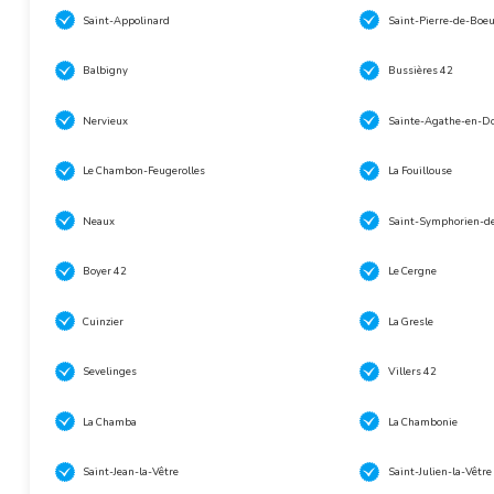
Saint-Appolinard
Saint-Pierre-de-Boeu
Balbigny
Bussières 42
Nervieux
Sainte-Agathe-en-D
Le Chambon-Feugerolles
La Fouillouse
Neaux
Saint-Symphorien-d
Boyer 42
Le Cergne
Cuinzier
La Gresle
Sevelinges
Villers 42
La Chamba
La Chambonie
Saint-Jean-la-Vêtre
Saint-Julien-la-Vêtre