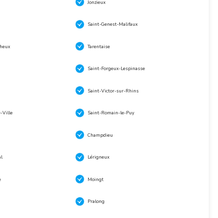
Jonzieux
Saint-Genest-Malifaux
theux
Tarentaise
Saint-Forgeux-Lespinasse
Saint-Victor-sur-Rhins
-Ville
Saint-Romain-le-Puy
Champdieu
l
Lérigneux
e
Moingt
Pralong