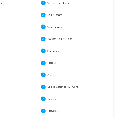
de
Verrières-en-Forez
Saint-Jodard
e
Vendranges
Boisset-Saint-Priest
Gumières
Marols
Apinac
Sainte-Colombe-sur-Gand
Bessey
Malleval