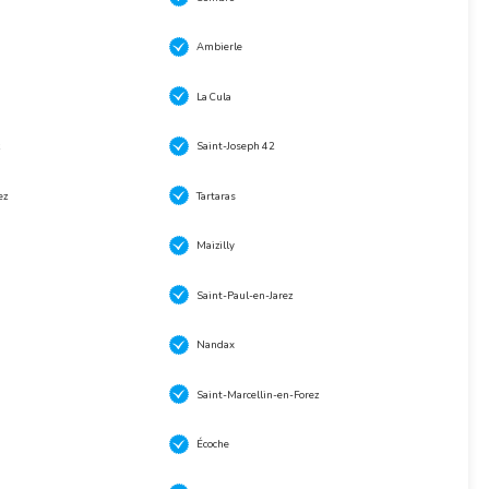
Ambierle
La Cula
Saint-Joseph 42
ez
Tartaras
Maizilly
Saint-Paul-en-Jarez
Nandax
Saint-Marcellin-en-Forez
Écoche