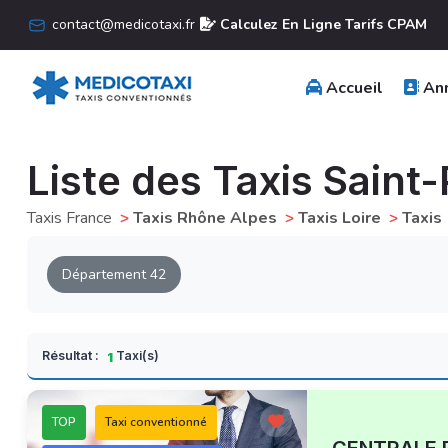
contact@medicotaxi.fr
Calculez En Ligne Tarifs CPAM
Accueil
Ann
Liste des Taxis Saint
Taxis France
>
Taxis Rhône Alpes
>
Taxis Loire
>
Taxis
Département 42
Résultat :
Taxi(s)
1
TOP
Taxi conventionné