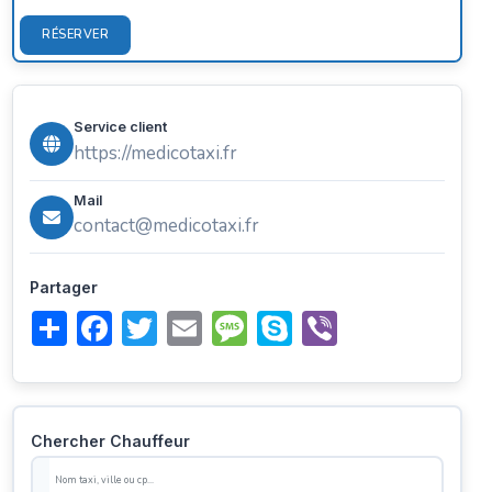
RÉSERVER
Service client
https://medicotaxi.fr
Mail
contact@medicotaxi.fr
Partager
Share
Facebook
Twitter
Email
Message
Skype
Viber
Chercher Chauffeur