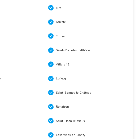
Juré
Lorette
Chuyer
Saint-Michel-sur-Rhône
Villars 42
e
Luriecq
Saint-Bonnet-le-Château
Renaison
l
Saint-Haon-le-Vieux
Essertines-en-Donzy