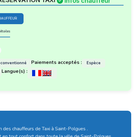
RESERVATION TAXI
Infos chauffeur
HAUFFEUR
étoiles
Paiements acceptés :
 conventionné
Espèce
Langue(s) :
un des chauffeurs de Taxi à Saint-Polgues .
t en tout confort dans toute la ville de Saint-Polgues.