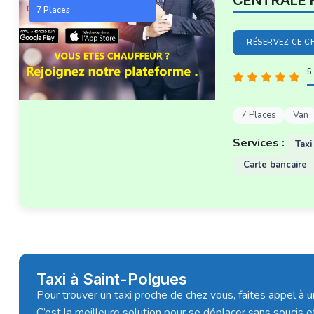
CENTRALE 
7 Places
RÉSERVEZ CE C
5 
7 Places
Van
Services :
Taxi
Carte bancaire
Taxi à Saint-Polgues
Pour trouver un taxi proche de chez vous, faites appel à 
C’est la meilleure solution pour se déplacer sans soucis e