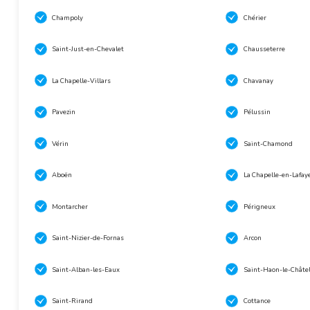
Champoly
Chérier
Saint-Just-en-Chevalet
Chausseterre
La Chapelle-Villars
Chavanay
Pavezin
Pélussin
Vérin
Saint-Chamond
Aboën
La Chapelle-en-Lafay
Montarcher
Périgneux
Saint-Nizier-de-Fornas
Arcon
Saint-Alban-les-Eaux
Saint-Haon-le-Châte
Saint-Rirand
Cottance