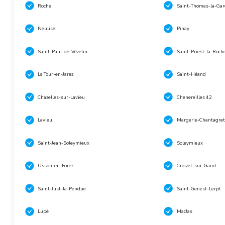
Roche
Saint-Thomas-la-Gar
Neulise
Pinay
Saint-Paul-de-Vézelin
Saint-Priest-la-Roch
La Tour-en-Jarez
Saint-Héand
Chazelles-sur-Lavieu
Chenereilles 42
Lavieu
Margerie-Chantagret
Saint-Jean-Soleymieux
Soleymieux
Usson-en-Forez
Croizet-sur-Gand
Saint-Just-la-Pendue
Saint-Genest-Lerpt
Lupé
Maclas