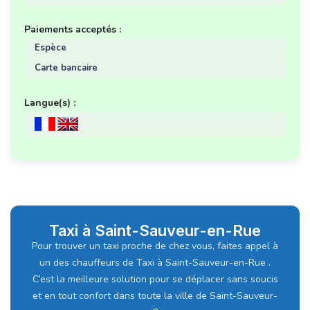
Paiements acceptés :
Espèce
Carte bancaire
Langue(s) :
Taxi à Saint-Sauveur-en-Rue
Pour trouver un taxi proche de chez vous, faites appel à
un des chauffeurs de Taxi à Saint-Sauveur-en-Rue .
C’est la meilleure solution pour se déplacer sans soucis
et en tout confort dans toute la ville de Saint-Sauveur-