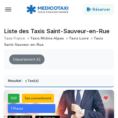
Ouvert Menu
Réserver
Liste des Taxis Saint-Sauveur-en-Rue
Taxis France
>
Taxis Rhône Alpes
>
Taxis Loire
>
Taxis
Saint-Sauveur-en-Rue
Département 42
Résultat :
Taxi(s)
1
TOP
Taxi conventionné
7 Places