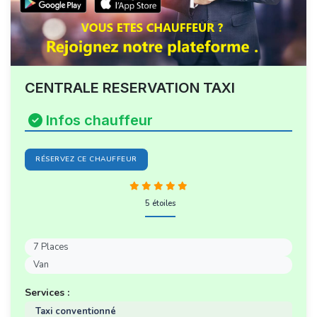
CENTRALE RESERVATION TAXI
Infos chauffeur
RÉSERVEZ CE CHAUFFEUR
5 étoiles
7 Places
Van
Services :
Taxi conventionné