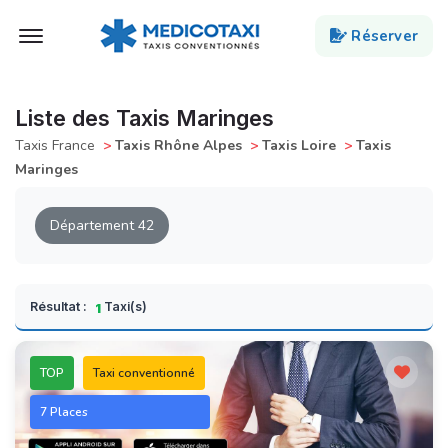
Ouvert Menu
Réserver
Liste des Taxis Maringes
Taxis France
>
Taxis Rhône Alpes
>
Taxis Loire
>
Taxis
Maringes
Département 42
Résultat :
Taxi(s)
1
TOP
Taxi conventionné
7 Places