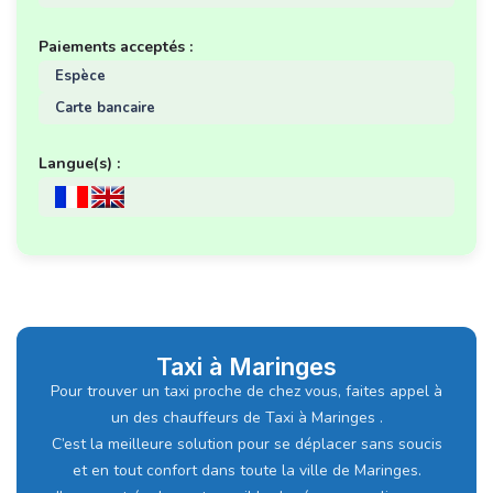
Paiements acceptés :
Espèce
Carte bancaire
Langue(s) :
Taxi à Maringes
Pour trouver un taxi proche de chez vous, faites appel à
un des chauffeurs de Taxi à Maringes .
C’est la meilleure solution pour se déplacer sans soucis
et en tout confort dans toute la ville de Maringes.