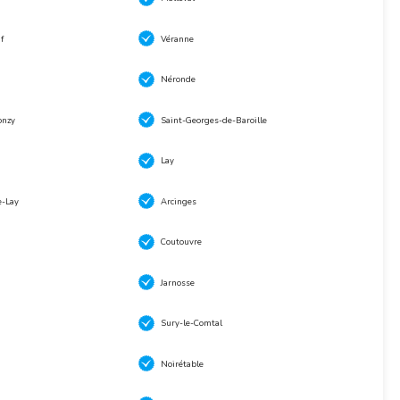
f
Véranne
Néronde
onzy
Saint-Georges-de-Baroille
Lay
e-Lay
Arcinges
Coutouvre
Jarnosse
Sury-le-Comtal
Noirétable