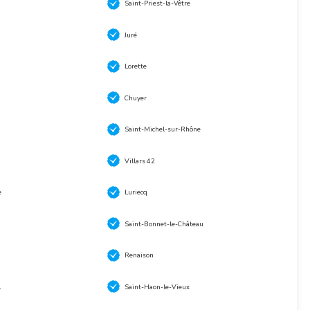
Saint-Priest-la-Vêtre
Juré
Lorette
Chuyer
Saint-Michel-sur-Rhône
Villars 42
e
Luriecq
Saint-Bonnet-le-Château
Renaison
l
Saint-Haon-le-Vieux