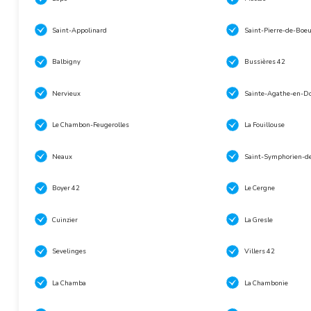
Saint-Appolinard
Saint-Pierre-de-Boeu
Balbigny
Bussières 42
Nervieux
Sainte-Agathe-en-D
Le Chambon-Feugerolles
La Fouillouse
Neaux
Saint-Symphorien-d
Boyer 42
Le Cergne
Cuinzier
La Gresle
Sevelinges
Villers 42
La Chamba
La Chambonie