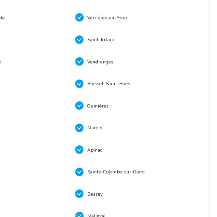
de
Verrières-en-Forez
Saint-Jodard
e
Vendranges
Boisset-Saint-Priest
Gumières
Marols
Apinac
Sainte-Colombe-sur-Gand
Bessey
Malleval