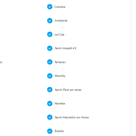
Combre
Ambierle
La Cula
Saint-Joseph 42
ez
Tartaras
Maizilly
Saint-Paul-en-Jarez
Nandax
Saint-Marcellin-en-Forez
Écoche