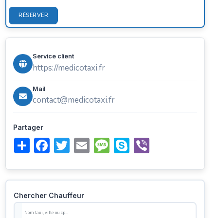
RÉSERVER
Service client
https://medicotaxi.fr
Mail
contact@medicotaxi.fr
Partager
Share
Facebook
Twitter
Email
Message
Skype
Viber
Chercher Chauffeur