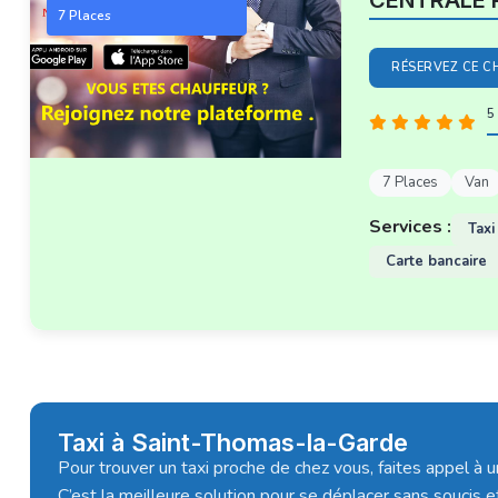
CENTRALE 
7 Places
RÉSERVEZ CE C
5 
7 Places
Van
Services :
Taxi
Carte bancaire
Taxi à Saint-Thomas-la-Garde
Pour trouver un taxi proche de chez vous, faites appel à 
C’est la meilleure solution pour se déplacer sans soucis e