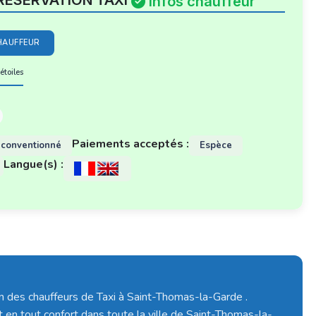
RESERVATION TAXI
Infos chauffeur
HAUFFEUR
étoiles
Paiements acceptés :
 conventionné
Espèce
Langue(s) :
un des chauffeurs de Taxi à Saint-Thomas-la-Garde .
t en tout confort dans toute la ville de Saint-Thomas-la-