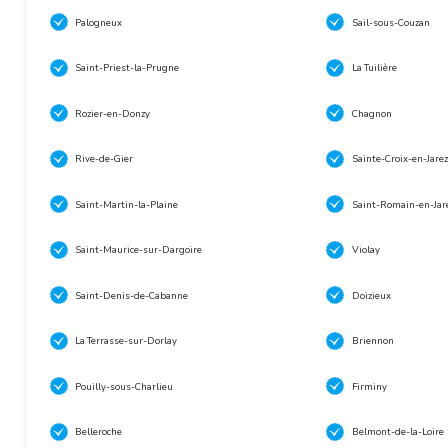
Palogneux
Sail-sous-Couzan
Saint-Priest-la-Prugne
La Tuilière
Rozier-en-Donzy
Chagnon
Rive-de-Gier
Sainte-Croix-en-Jarez
Saint-Martin-la-Plaine
Saint-Romain-en-Jar
Saint-Maurice-sur-Dargoire
Violay
Saint-Denis-de-Cabanne
Doizieux
La Terrasse-sur-Dorlay
Briennon
Pouilly-sous-Charlieu
Firminy
Belleroche
Belmont-de-la-Loire