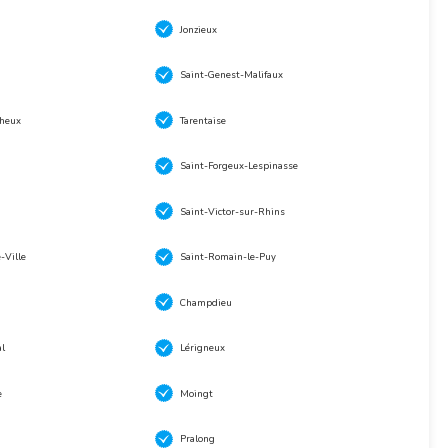
Jonzieux
Saint-Genest-Malifaux
theux
Tarentaise
Saint-Forgeux-Lespinasse
Saint-Victor-sur-Rhins
-Ville
Saint-Romain-le-Puy
Champdieu
l
Lérigneux
e
Moingt
Pralong