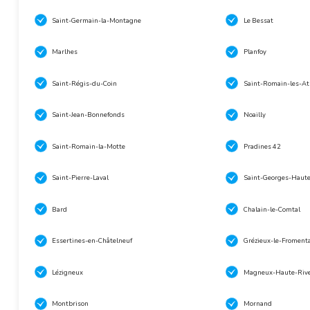
Saint-Germain-la-Montagne
Le Bessat
Marlhes
Planfoy
Saint-Régis-du-Coin
Saint-Romain-les-A
Saint-Jean-Bonnefonds
Noailly
Saint-Romain-la-Motte
Pradines 42
Saint-Pierre-Laval
Saint-Georges-Haute
Bard
Chalain-le-Comtal
Essertines-en-Châtelneuf
Grézieux-le-Fromenta
Lézigneux
Magneux-Haute-Riv
Montbrison
Mornand