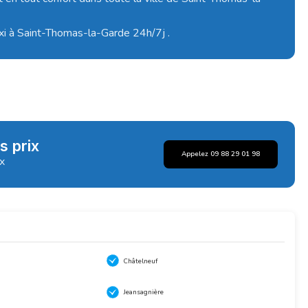
axi à Saint-Thomas-la-Garde 24h/7j .
s prix
Appelez 09 88 29 01 98
ix
Châtelneuf
Jeansagnière