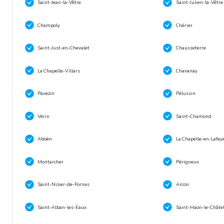
Saint-Jean-la-Vêtre
Saint-Julien-la-Vêtre
Champoly
Chérier
Saint-Just-en-Chevalet
Chausseterre
La Chapelle-Villars
Chavanay
Pavezin
Pélussin
Vérin
Saint-Chamond
Aboën
La Chapelle-en-Lafay
Montarcher
Périgneux
Saint-Nizier-de-Fornas
Arcon
Saint-Alban-les-Eaux
Saint-Haon-le-Châte