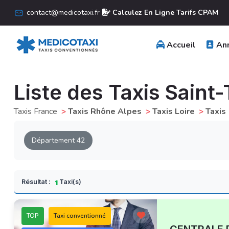
contact@medicotaxi.fr
Calculez En Ligne Tarifs CPAM
Accueil
Ann
Liste des Taxis Sain
Taxis France
>
Taxis Rhône Alpes
>
Taxis Loire
>
Taxis
Département 42
Résultat :
Taxi(s)
1
TOP
Taxi conventionné