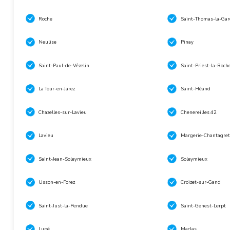
Roche
Saint-Thomas-la-Gar
Neulise
Pinay
Saint-Paul-de-Vézelin
Saint-Priest-la-Roch
La Tour-en-Jarez
Saint-Héand
Chazelles-sur-Lavieu
Chenereilles 42
Lavieu
Margerie-Chantagret
Saint-Jean-Soleymieux
Soleymieux
Usson-en-Forez
Croizet-sur-Gand
Saint-Just-la-Pendue
Saint-Genest-Lerpt
Lupé
Maclas