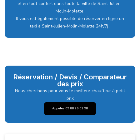
et en tout confort dans toute la ville de Saint-Julien-
Molin-Molette.
Il vous est également possible de réserver en ligne un
taxi à Saint-Julien-Molin-Molette 24h/7j .
Réservation / Devis / Comparateur
des prix
Nous cherchons pour vous le meilleur chauffeur à petit
prix
Appelez 09 88 29 01 98