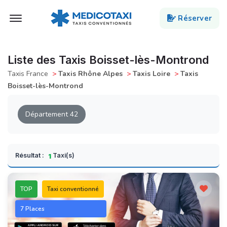
Ouvert Menu
Réserver
Liste des Taxis Boisset-lès-Montrond
Taxis France
>
Taxis Rhône Alpes
>
Taxis Loire
>
Taxis
Boisset-lès-Montrond
Département 42
Résultat :
Taxi(s)
1
TOP
Taxi conventionné
7 Places