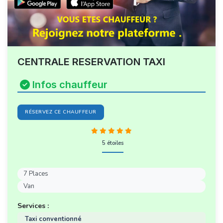
CENTRALE RESERVATION TAXI
Infos chauffeur
RÉSERVEZ CE CHAUFFEUR
5 étoiles
7 Places
Van
Services :
Taxi conventionné